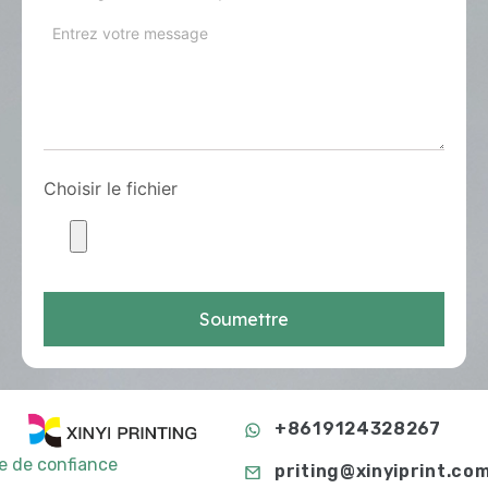
Choisir le fichier
Soumettre
+8619124328267
te de confiance
priting@xinyiprint.co