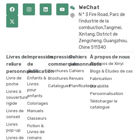
WeChat
N ° 3 Fire Road, Parc de
l'industrie de la
combustion,Tangmei,
Xintang, District de
Zengcheng, Guangzhou,
Chine 511340
Livres de
Impression
Impression
Cahiers
À propos de nous
reliure
de
commerciale
personnalisés
À propos de Xinyi
personnalisés
publication
Brochures
Cahiers
Blogs & Études de cas
Livre de
Enfants &
Brochures
Revues
Fabrication
poche
Livres
Catalogues
Planificateurs
Durabilité
pour
Livres à
Personnalisation
enfants
couverture
Télécharger le
rigide
Coloriages
catalogue
Livres de
Manuels
conseil
Classeurs
Livres
Fiction &
pop-up
Livres de
Livres de
romans