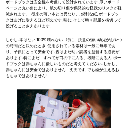
ボードブックは安全性を考慮して設計されています. 厚いボード
ページと丸い角により、紙の切り傷や偶発的な怪我のリスクが軽
減されます。. 従来の薄い本とは異なり、, 鋭利な紙, ボードブッ
クは曲げに耐えるほど頑丈です, 噛む, そして時々部屋を横切って
投げることさえあります.
しかし, 本はない 100% 壊れない—特に、決意の強い幼児がおやつ
の時間だと決めたとき. 使用されている素材は一般に無毒であ
り、子供にとって安全です, 親はまだ幼い読者を監督する必要が
あります, 特にまだ「すべてが口の中に入る」段階にある人. ボー
ドブックは赤ちゃんに優しいものだと考えてください, しかし、
赤ちゃんには安全ではありません - 丈夫です, でも歯が生えるお
もちゃではありません!