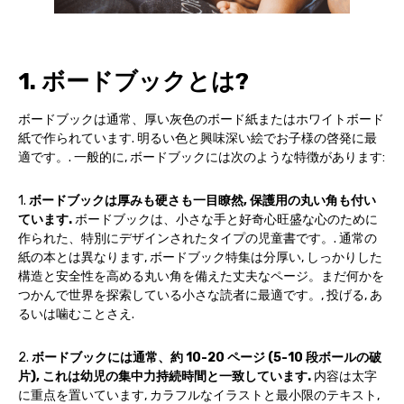
1. ボードブックとは?
ボードブックは通常、厚い灰色のボード紙またはホワイトボード
紙で作られています. 明るい色と興味深い絵でお子様の啓発に最
適です。. 一般的に, ボードブックには次のような特徴があります:
1.
ボードブックは厚みも硬さも一目瞭然, 保護用の丸い角も付い
ています.
ボードブックは、小さな手と好奇心旺盛な心のために
作られた、特別にデザインされたタイプの児童書です。. 通常の
紙の本とは異なります, ボードブック特集は分厚い, しっかりした
構造と安全性を高める丸い角を備えた丈夫なページ。まだ何かを
つかんで世界を探索している小さな読者に最適です。, 投げる, あ
るいは噛むことさえ.
2.
ボードブックには通常、約 10-20 ページ (5-10 段ボールの破
片), これは幼児の集中力持続時間と一致しています.
内容は太字
に重点を置いています, カラフルなイラストと最小限のテキスト,