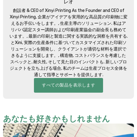
レオ
創設者 &
CEO of Xinyi Printing As the Founder and CEO of
Xinyi Printing
, 企業がアイデアを実用的な高品質の印刷物に変
えるお手伝いをします。, 生産主導のソリューション. 私はア
リババ認定スター講師および印刷産業協会の副会長も務めて
います。, 最新の印刷と製造に関する実践的な洞察を共有する.
とXini, 実際の生産条件に基づいてカスタマイズされた印刷ソ
リューションを開発し、クライアントが適切な材料を選択で
きるように支援します。, 構造物, コストバランスを考慮した
スペックと, 耐久性, そして見た目のインパクトも. 新しいプロ
ジェクトを立ち上げる場合, 私のチームは生産プロセス全体を
通して指導とサポートを提供します.
すべての製品を表示します
あなたも好きかもしれません