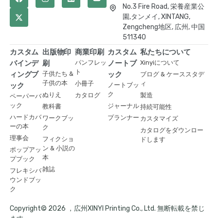
No.3 Fire Road, 栄養産業公
園,タンメイ, XINTANG,
Zengcheng地区, 広州, 中国
511340
カスタム
出版物印
商業印刷
カスタム
私たちについて
バインデ
刷
パンフレッ
ノートブ
Xinyiについて
ト
ィングブ
子供たち &
ック
ブログ & ケーススタデ
子供の本
小冊子
ィ
ック
ノートブッ
ク
ぬりえ
カタログ
製造
ペーパーバ
ック
ジャーナル
教科書
持続可能性
ハードカバ
プランナー
ワークブッ
カスタマイズ
ーの本
ク
カタログをダウンロー
理事会
フィクショ
ドします
ン & 小説の
ポップアッ
本
プブック
雑誌
フレキシバ
ウンドブッ
ク
Copyright© 2026 ，広州XINYI Printing Co., Ltd. 無断転載を禁じ