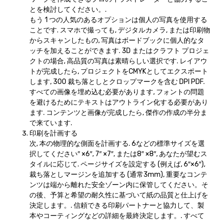
とを検討してください。.
もう 1 つの人気のあるオプションは個人の写真を使用する
ことです. スマホで撮っても, デジタルカメラ, または印刷物
からスキャンしたもの, 写真はボードブックに個人的なタ
ッチを加えることができます. 3D またはクラフト プロジェ
クトの場合, 高品質の写真は素晴らしい選択です. レイアウ
トが完成したら, プロジェクトをCMYKとしてエクスポート
します, 300 裁ち落としとクロップマークを含む DPI PDF.
すべての画像を埋め込む必要があります, フォントの問題
を避けるためにテキストはアウトライン化する必要があり
ます. コンテンツと画像が完成したら, 傑作の作成の半分ま
で来ています.
印刷を計画する
次, 本の物理的な側面を計画する. 6などの標準サイズを選
択してください″ ×6″, 7″ ×7″, または8″ ×8″, あなたが望むス
タイルに応じて. ページサイズを設定する (例えば, 6″×6″),
裁ち落としマージンを追加する (通常3mm), 重要なコンテ
ンツは端から離れた安全ゾーン内に保管してください。そ
の後、予算と希望の耐久性に基づいて紙の品質と仕上げを
決定します。. 信頼できる印刷パートナーと協力して、製
本やコーティングなどの詳細を最終決定します。. すべて