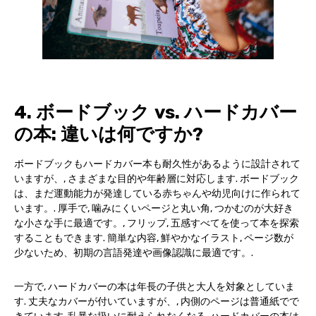
4. ボードブック vs. ハードカバー
の本: 違いは何ですか?
ボードブックもハードカバー本も耐久性があるように設計されて
いますが、, さまざまな目的や年齢層に対応します. ボードブック
は、まだ運動能力が発達している赤ちゃんや幼児向けに作られて
います。. 厚手で, 噛みにくいページと丸い角, つかむのが大好き
な小さな手に最適です。, フリップ, 五感すべてを使って本を探索
することもできます. 簡単な内容, 鮮やかなイラスト, ページ数が
少ないため、初期の言語発達や画像認識に最適です。.
一方で, ハードカバーの本は年長の子供と大人を対象としていま
す. 丈夫なカバーが付いていますが、, 内側のページは普通紙でで