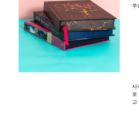
주
사
로
고