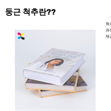
둥근 척추란??
척
과
제