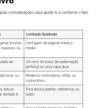
ivro
cipais considerações para ajudá-lo a combinar o tipo
a
Lombada Quadrada
ginas (muitas
Contagem de páginas baixa a
, espesso, ou
média.
ulado ao
Um livro de bolso (encadernação
perfeita) ou uma capa dura.
adicional, ou
Moderno, minimalista, nítido, ou
corporativo.
, leitura
Para leitura padrão, referência, ou
ar deitado é
exibir.