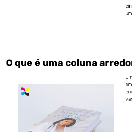
ci
um
O que é uma coluna arred
Um
em
en
va