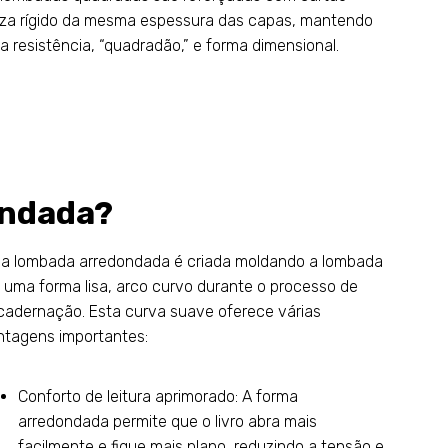
nza rígido da mesma espessura das capas, mantendo
a resistência, “quadradão,” e forma dimensional.
ondada?
a lombada arredondada é criada moldando a lombada
 uma forma lisa, arco curvo durante o processo de
cadernação. Esta curva suave oferece várias
ntagens importantes:
Conforto de leitura aprimorado: A forma
arredondada permite que o livro abra mais
facilmente e fique mais plano, reduzindo a tensão e