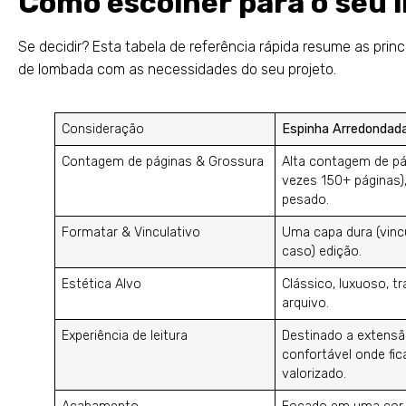
Como escolher para o seu l
Se decidir? Esta tabela de referência rápida resume as prin
de lombada com as necessidades do seu projeto.
Consideração
Espinha Arredondad
Contagem de páginas & Grossura
Alta contagem de pá
vezes 150+ páginas)
pesado.
Formatar & Vinculativo
Uma capa dura (vinc
caso) edição.
Estética Alvo
Clássico, luxuoso, tr
arquivo.
Experiência de leitura
Destinado a extensão
confortável onde fic
valorizado.