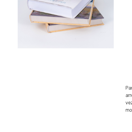
Pa
ar
vez
mo