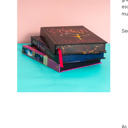
esc
mu
Seu
As