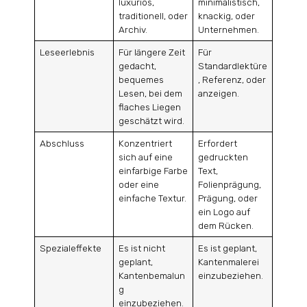
luxuriös,
minimalistisch,
traditionell, oder
knackig, oder
Archiv.
Unternehmen.
Leseerlebnis
Für längere Zeit
Für
gedacht,
Standardlektüre
bequemes
, Referenz, oder
Lesen, bei dem
anzeigen.
flaches Liegen
geschätzt wird.
Abschluss
Konzentriert
Erfordert
sich auf eine
gedruckten
einfarbige Farbe
Text,
oder eine
Folienprägung,
einfache Textur.
Prägung, oder
ein Logo auf
dem Rücken.
Spezialeffekte
Es ist nicht
Es ist geplant,
geplant,
Kantenmalerei
Kantenbemalun
einzubeziehen.
g
einzubeziehen.