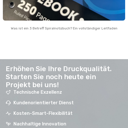
Was ist ein 3 Betreff Spiralnotizbuch? Ein vollständiger Leitfaden
Erhöhen Sie Ihre Druckqualität.
Starten Sie noch heute ein
Projekt bei uns!
Technische Exzellenz
Kundenorientierter Dienst
Kosten-Smart-Flexibilität
Nachhaltige Innovation