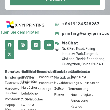
+8619124328267
rauen Sie dem Piloten
printing@xinyiprint.c
WeChat
Nr. 3 Fire Road, Fuling
Industry Park,Tangmei,
Xintang, Bezirk Zengcheng,
Guangzhou, China 511340
Benutzerdefinierte
Publikationsdruck
Handelsdruck
Benutzerdefinierte
Über uns
Bindungsbücher
Kinder &
Broschüren
Notizbücher
Über Xinyi
Kinderbücher
Taschenbücher
Notizbücher
Broschüren
Blogs & Fallstudien
Malbücher
Hardcover
Zeitschriften
Kataloge
Herstellung
-Bücher
Lehrbücher
Planer
Nachhaltigkeit
Vorstandsbücher
Arbeitsbücher
Anpassung
Popup-
Fiktion &
Katalog
Bücher
Neuartige