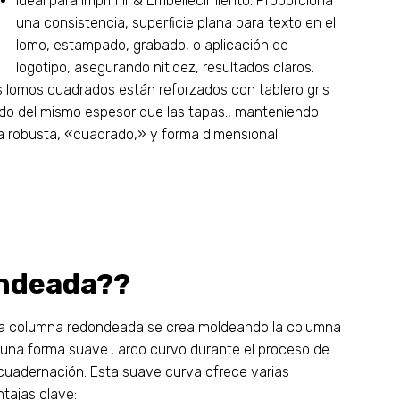
Ideal para imprimir & Embellecimiento: Proporciona
una consistencia, superficie plana para texto en el
lomo, estampado, grabado, o aplicación de
logotipo, asegurando nitidez, resultados claros.
s lomos cuadrados están reforzados con tablero gris
gido del mismo espesor que las tapas., manteniendo
a robusta, «cuadrado,» y forma dimensional.
ondeada??
a columna redondeada se crea moldeando la columna
 una forma suave., arco curvo durante el proceso de
cuadernación. Esta suave curva ofrece varias
ntajas clave: