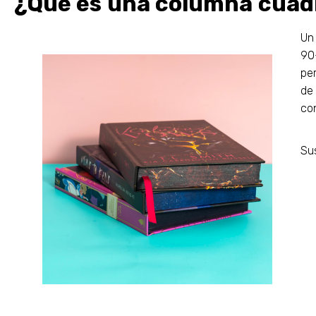
¿Qué es una columna cuad
Un 
90
per
de 
co
Sus