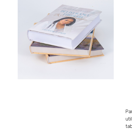
Par
uti
tab