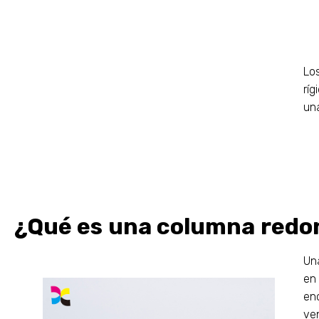
Lo
rí
un
¿Qué es una columna red
Un
en
en
ve