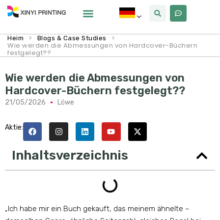
Warum Xinyi
Über Uns
>
>
Heim
Blogs & Case Studies
Wie werden die Abmessungen von Hardcover-Büchern
festgelegt??
Wie werden die Abmessungen von
Hardcover-Büchern festgelegt??
21/05/2026
Löwe
Aktie:
Inhaltsverzeichnis
„Ich habe mir ein Buch gekauft, das meinem ähnelte –