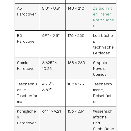
A5
5.8″ × 8,3″
148 × 210
Zeitschrift
Hardcover
en, Planer,
Notizbüche
r
B5
6.9″ × 9,8″
176 × 250
Lehrbüche
Hardcover
r,
technische
Leitfäden
Comic-
6.625″ ×
168 × 260
Graphic
Hardcover
10,25″
Novels,
Comics
Taschenbu
4.25″ ×
108 × 175
Taschenro
ch im
6,87″
mane,
Taschenfor
Reisebüch
mat
er
Königliche
6.14″ × 9,21″
156 × 234
Wissensch
s
aftliche
Hardcover
und
Sachbüche