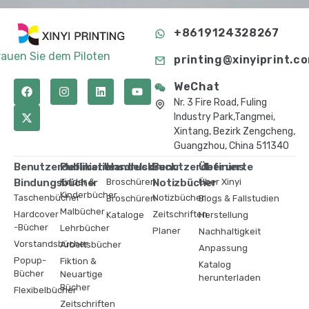
+8619124328267
rauen Sie dem Piloten
printing@xinyiprint.c
WeChat
Nr. 3 Fire Road, Fuling
Industry Park,Tangmei,
Xintang, Bezirk Zengcheng,
Guangzhou, China 511340
Benutzerdefinierte
Publikationsdruck
Handelsdruck
Benutzerdefinierte
Über uns
Bindungsbücher
Kinder &
Broschüren
Notizbücher
Über Xinyi
Kinderbücher
Taschenbücher
Notizbücher
Broschüren
Blogs & Fallstudien
Malbücher
Hardcover
Zeitschriften
Kataloge
Herstellung
-Bücher
Lehrbücher
Planer
Nachhaltigkeit
Vorstandsbücher
Arbeitsbücher
Anpassung
Popup-
Fiktion &
Katalog
Bücher
Neuartige
herunterladen
Bücher
Flexibelbücher
Zeitschriften