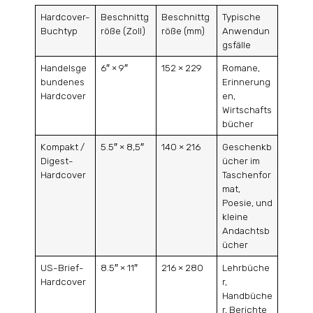
Hardcover-
Beschnittg
Beschnittg
Typische
Buchtyp
röße (Zoll)
röße (mm)
Anwendun
gsfälle
Handelsge
6″ × 9″
152 × 229
Romane,
bundenes
Erinnerung
Hardcover
en,
Wirtschafts
bücher
Kompakt /
5.5″ × 8,5″
140 × 216
Geschenkb
Digest-
ücher im
Hardcover
Taschenfor
mat,
Poesie, und
kleine
Andachtsb
ücher
US-Brief-
8.5″ × 11″
216 × 280
Lehrbüche
Hardcover
r,
Handbüche
r, Berichte