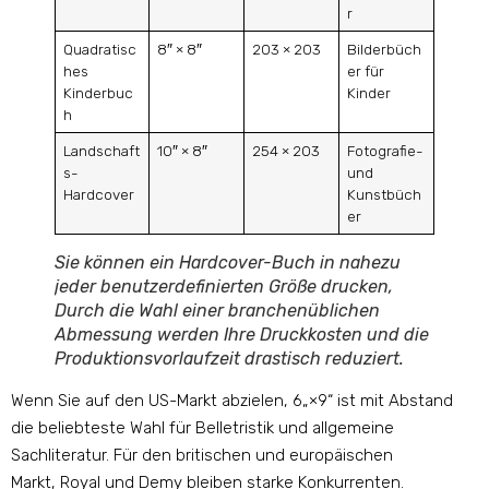
r
Quadratisc
8″ × 8″
203 × 203
Bilderbüch
hes
er für
Kinderbuc
Kinder
h
Landschaft
10″ × 8″
254 × 203
Fotografie-
s-
und
Hardcover
Kunstbüch
er
Sie können ein Hardcover-Buch in nahezu
jeder benutzerdefinierten Größe drucken,
Durch die Wahl einer branchenüblichen
Abmessung werden Ihre Druckkosten und die
Produktionsvorlaufzeit drastisch reduziert
.
Wenn Sie auf den US-Markt abzielen, 6„×9“ ist mit Abstand
die beliebteste Wahl für Belletristik und allgemeine
Sachliteratur. Für den britischen und europäischen
Markt, Royal und Demy bleiben starke Konkurrenten.