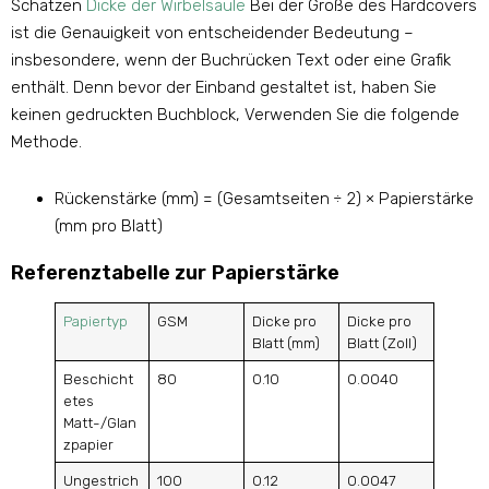
Schätzen
Dicke der Wirbelsäule
Bei der Größe des Hardcovers
ist die Genauigkeit von entscheidender Bedeutung –
insbesondere, wenn der Buchrücken Text oder eine Grafik
enthält. Denn bevor der Einband gestaltet ist, haben Sie
keinen gedruckten Buchblock, Verwenden Sie die folgende
Methode.
Rückenstärke (mm) = (Gesamtseiten ÷ 2) × Papierstärke
(mm pro Blatt)
Referenztabelle zur Papierstärke
Papiertyp
GSM
Dicke pro
Dicke pro
Blatt (mm)
Blatt (Zoll)
Beschicht
80
0.10
0.0040
etes
Matt-/Glan
zpapier
Ungestrich
100
0.12
0.0047