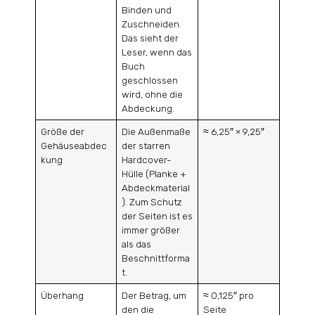
Binden und
Zuschneiden.
Das sieht der
Leser, wenn das
Buch
geschlossen
wird, ohne die
Abdeckung.
Größe der
Die Außenmaße
≈ 6,25″ × 9,25″
Gehäuseabdec
der starren
kung
Hardcover-
Hülle (Planke +
Abdeckmaterial
). Zum Schutz
der Seiten ist es
immer größer
als das
Beschnittforma
t.
Überhang
Der Betrag, um
≈ 0,125″ pro
den die
Seite