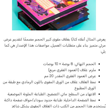
عرض المثال أعلاه كتابًا بغلاف مقوى كبير الحجم مصممًا لتقديم عرض
رئي متميز. بناء على متطلبات العميل, مواصفات هذا الإصدار هي كما
لي:
الحجم النهائي: 8 بوصة × 10 بوصات
ملزم: غلاف (العمود الفقري مربع)
عرض العمود الفقري المقدر: 20 مم
نمط الغلاف: غلاف من الورق المقوى باللون الرمادي مع طبقة من
الورق المطبوع
الانتهاء من السطح: ماتي التصفيح, الطباعة الملونة الموضعية
نمط الصفحة الداخلية: طباعة حدود سوداء/حواف صفحة داكنة
ُستخدم هذا الحجم من الكتب ذات الغلاف المقوى بشكل شائع: