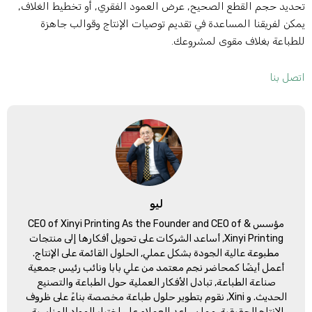
حديد حجم القطع الصحيح, عرض العمود الفقري, أو تخطيط الغلاف,
مكن لفريقنا المساعدة في تقديم توصيات الإنتاج وقوالب جاهزة
لطباعة بغلاف مقوى لمشروعك.
تصل بنا
ليو
مؤسس &
CEO of Xinyi Printing As the Founder and CEO of
Xinyi Printing
, أساعد الشركات على تحويل أفكارها إلى منتجات
مطبوعة عالية الجودة بشكل عملي, الحلول القائمة على الإنتاج.
أعمل أيضًا كمحاضر نجم معتمد من علي بابا ونائب رئيس جمعية
صناعة الطباعة, تبادل الأفكار العملية حول الطباعة والتصنيع
الحديث. و Xini, نقوم بتطوير حلول طباعة مخصصة بناءً على ظروف
الإنتاج الحقيقية، مما يساعد العملاء على اختيار المواد المناسبة,