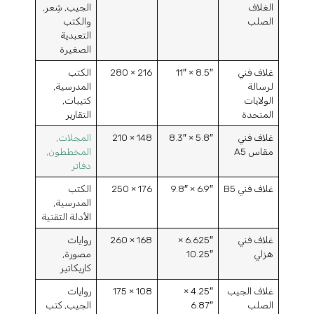
الغلاف
الجيب, شِعر,
الصلب
والكتب
التعبدية
الصغيرة
غلاف فني
8.5″ × 11″
216 × 280
الكتب
لرسالة
المدرسية,
الولايات
كتيبات,
المتحدة
التقارير
غلاف فني
5.8″ × 8.3″
148 × 210
المجلات,
مقاس A5
المخططون,
دفاتر
غلاف فني B5
6.9″ × 9.8″
176 × 250
الكتب
المدرسية,
الأدلة التقنية
غلاف فني
6.625″ ×
168 × 260
روايات
هزلي
10.25″
مصورة,
كاريكاتير
غلاف الجيب
4.25″ ×
108 × 175
روايات
الصلب
6.87″
الجيب, كتب