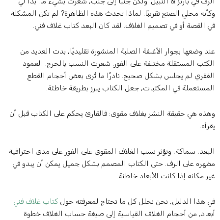
لرف في بارنز & النبيل. ولكن جنبا إلى جنب, شعرت بشيء ما. بدا لي
كأنه محلي الصنع تقريبًا. لماذا تحدث هذه الظاهرة? لم تكن المشكلة
ي القصة أو في تصميم الغلاف. لقد كان البعد كتاب غلاف فني.
ند وضعها بجوار الأغلفة الصلبة المنشورة تقليديًا, بدت العديد من
لكتب المستقلة مختلفة على الفور. شعرت النسب بالحرج. العمود
لفقري لم يجلس بشكل صحيح. نادرًا ما تُرى بعض أحجام القطع
لمستعملة في المكتبات, جعل الكتاب يبرز بطريقة خاطئة.
هذه هي حقيقة النشر بغلاف مقوى: فالقارئ يحكم على الكتاب قبل أن
قرأه.
لبعد, سماكة, وتؤثر نسب الغلاف المقوى على الفور على مدى احترافية
ظهره على الرف. حتى الكتاب المصمم بشكل جميل يمكن أن يبدو في
ير مكانه إذا كانت الأبعاد خاطئة.
ي هذا الدليل, نحن نحلل كل ما تحتاج لمعرفته حول
كتاب غلاف فني
بعاد, من أحجام الغلاف القياسية إلى صيغة حساب الغلاف خطوة