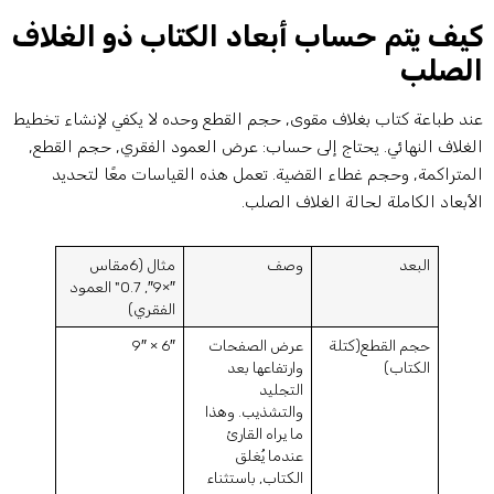
يف يتم حساب أبعاد الكتاب ذو الغلاف
لصلب
ند طباعة كتاب بغلاف مقوى, حجم القطع وحده لا يكفي لإنشاء تخطيط
لغلاف النهائي. يحتاج إلى حساب: عرض العمود الفقري, حجم القطع,
لمتراكمة, وحجم غطاء القضية. تعمل هذه القياسات معًا لتحديد
لأبعاد الكاملة لحالة الغلاف الصلب.
البعد
وصف
مثال (6مقاس
″×9″, 0.7" العمود
الفقري)
حجم القطع(كتلة
عرض الصفحات
6″ × 9″
الكتاب)
وارتفاعها بعد
التجليد
والتشذيب. وهذا
ما يراه القارئ
عندما يُغلق
الكتاب, باستثناء