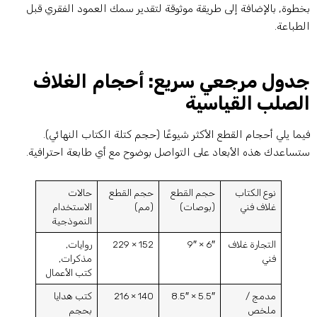
خطوة, بالإضافة إلى طريقة موثوقة لتقدير سمك العمود الفقري قبل
لطباعة.
دول مرجعي سريع: أحجام الغلاف
لصلب القياسية
يما يلي أحجام القطع الأكثر شيوعًا (حجم كتلة الكتاب النهائي).
تساعدك هذه الأبعاد على التواصل بوضوح مع أي طابعة احترافية.
نوع الكتاب
حجم القطع
حجم القطع
حالات
غلاف فني
(بوصات)
(مم)
الاستخدام
النموذجية
التجارة غلاف
6″ × 9″
152 × 229
روايات,
فني
مذكرات,
كتب الأعمال
مدمج /
5.5″ × 8.5″
140 × 216
كتب هدايا
ملخص
بحجم