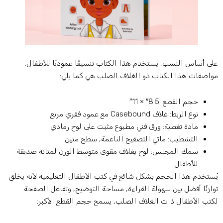
لى أساس النسب, يستخدم هذا الكتاب تنسيقًا عموديًا للأطفال.
واصفات هذا الكتاب ذو الغلاف الصلب هي كما يلي:
حجم القطع: 8.5″ × 11″
نوع الربط: غلاف Casebound مع عمود فقري مربع
مادة تغطية: ورق فني مطبوع مثبت على لوح رمادي
التشطيب: ماتي التصفيح الناعمة, سطح متين
سمك المجلس: لوح بغلاف مقوى متوسط ​​الوزن لمتانة صديقة
للأطفال
ُستخدم هذا الحجم بشكل شائع في كتب الأطفال التعليمية لأنه يخلق
وازنًا أفضل بين سهولة القراءة, مساحة التوضيح, وتفاعل الصفحة.
كتب الأطفال ذات الغلاف الصلب, يسمح حجم القطع الأكبر: