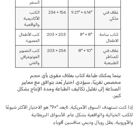
السفر
غلاف فني
6.14″ × 9.21″
156 × 234
الكتب
ملكي
الأكاديمية
والواقعية
كتاب ساحة
8″ × 8″
203 × 203
كتب الأطفال
الاطفال
المصورة
غلاف فني
10″ × 8″
254 × 203
كتب التصوير
للمناظر
الفوتوغرافي
الطبيعية
والفني
بينما يمكنك طباعة كتاب بغلاف مقوى بأي حجم
مخصص تقريبًا, سيؤدي اختيار بُعد يتوافق مع معايير
الصناعة إلى تقليل تكاليف الطباعة ومدة الإنتاج بشكل
كبير
.
إذا كنت تستهدف السوق الأمريكية, 6يعد ″×9″ هو الاختيار الأكثر شيوعًا
لكتب الخيالية والواقعية بشكل عام. للأسواق البريطانية
الأوروبية, يظل رويال وديمي منافسين أقوياء.