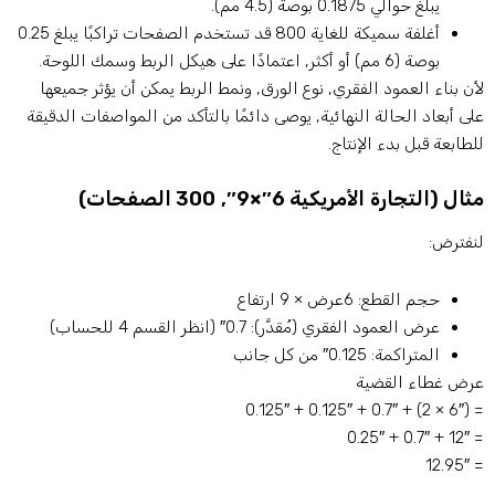
يبلغ حوالي 0.1875 بوصة (4.5 مم).
أغلفة سميكة للغاية 800 قد تستخدم الصفحات تراكبًا يبلغ 0.25
بوصة (6 مم) أو أكثر, اعتمادًا على هيكل الربط وسمك اللوحة.
أن بناء العمود الفقري, نوع الورق, ونمط الربط يمكن أن يؤثر جميعها
لى أبعاد الحالة النهائية, يوصى دائمًا بالتأكد من المواصفات الدقيقة
لطابعة قبل بدء الإنتاج.
ال (التجارة الأمريكية 6″×9″, 300 الصفحات)
نفترض:
حجم القطع: 6عرض × 9 ارتفاع
عرض العمود الفقري (مُقدَّر): 0.7″ (انظر القسم 4 للحساب)
المتراكمة: 0.125″ من كل جانب
رض غطاء القضية
= (6″ × 2) + 0.7″ + 0.125
= 12″ + 0.7″
= 12