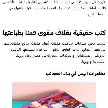
أن هيكل الربط يؤثر على القياسات النهائية, من الأفضل دائمًا التأكد من
الب الغلاف الدقيق باستخدام الطابعة الخاصة بك قبل الانتهاء من
لعمل الفني.
تب حقيقية بغلاف مقوى قمنا بطباعتها
يست مجرد حسابات، بل كتب حقيقية, أبعاد حقيقية, نتائج حقيقية. فيما
لي بعض العناوين ذات الغلاف المقوى التي قمنا بتصنيعها للناشرين,
لمؤلفين المستقلين, والعلامات التجارية في جميع أنحاء أمريكا
لشمالية وأوروبا.
غامرات أليس في بلاد العجائب