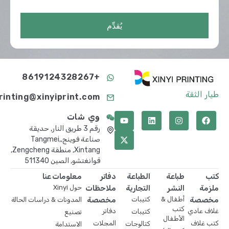
يُقدِّم
+8619124328267
طيار الثقة
printing@xinyiprint.com
وي شات
رقم 3 طريق النار, حديقة
صناعة فوينج,Tangmei,
Xintang, منطقة Zengcheng,
قوانغتشو, الصين 511340
كتب
طباعة
الطباعة
دفاتر
معلومات عنا
ملزمة
النشر
التجارية
ملاحظات
حول Xinyi
مخصصة
أطفال &
كتيبات
مخصصة
المدونات & دراسات الحالة
كتب
غلاف عادي
دفاتر
كتيبات
تصنيع
الأطفال
كتب غلاف
المجلات
كتالوجات
الاستدامة