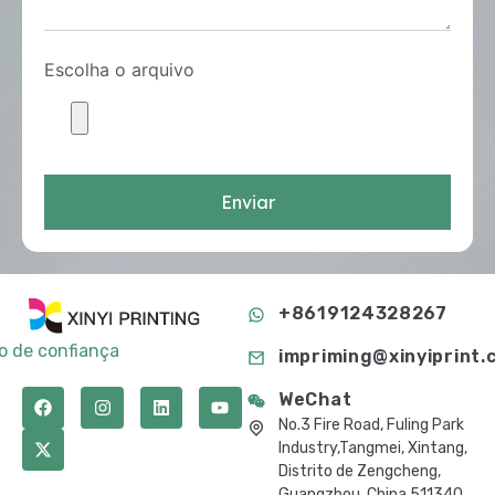
Escolha o arquivo
Enviar
+8619124328267
to de confiança
impriming@xinyiprint.
WeChat
No.3 Fire Road, Fuling Park
Industry,Tangmei, Xintang,
Distrito de Zengcheng,
Guangzhou, China 511340