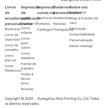
Livros
Impressão
Impressão
Cadernos
Sobre nós
de
de
comercial
personalizados
Sobre Xinyi
encadernação
publicação
Brochuras
Notebooks
Blogs & Estudos de
caso
personalizados
Crianças &
Folhetos
Revistas
Livros
Fabricação
Brochuras
Catálogos
Planejadores
infantis
Sustentabilidade
Livros de
Livros
capa dura
Personalização
para
Livros do
Baixar catálogo
colorir
conselho
Livros
Livros
didáticos
pop-up
Pastas de
Livros
trabalho
Flexibound
Ficção &
Novos
livros
Revistas
Copyright © 2026 ，Guangzhou Xinyi Printing Co., Ltd. Todos
os direitos reservados.