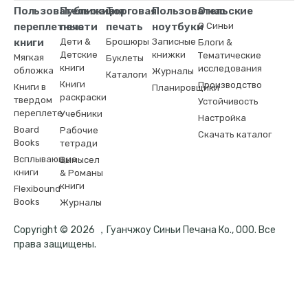
Пользовательские
Публикация
Торговая
Пользовательские
О нас
переплетные
печати
печать
ноутбуки
О Синьи
книги
Дети &
Брошюры
Записные
Блоги &
Детские
книжки
Тематические
Мягкая
Буклеты
книги
исследования
обложка
Журналы
Каталоги
Книги
Производство
Книги в
Планировщики
раскраски
твердом
Устойчивость
переплете
Учебники
Настройка
Board
Рабочие
Скачать каталог
Books
тетради
Всплывающие
Вымысел
книги
& Романы
книги
Flexibound
Books
Журналы
Copyright © 2026 ，Гуанчжоу Синьи Печана Ко., ООО. Все
права защищены.