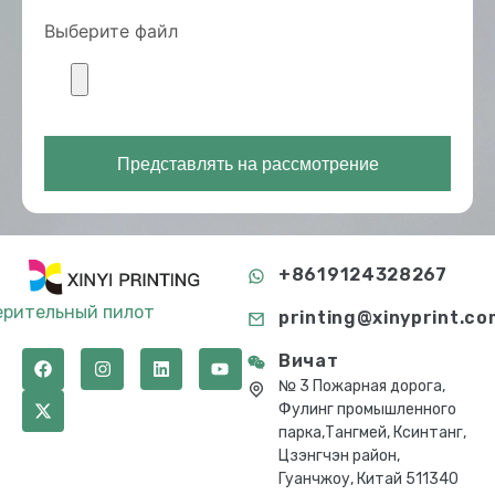
Выберите файл
Представлять на рассмотрение
+8619124328267
ерительный пилот
printing@xinyprint.co
Вичат
№ 3 Пожарная дорога,
Фулинг промышленного
парка,Тангмей, Ксинтанг,
Цзэнгчэн район,
Гуанчжоу, Китай 511340