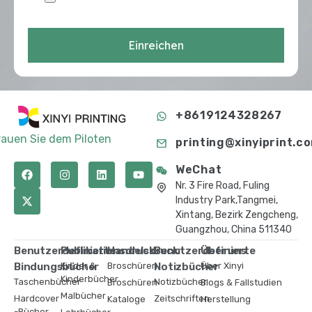
Einreichen
+8619124328267
rauen Sie dem Piloten
printing@xinyiprint.c
WeChat
Nr. 3 Fire Road, Fuling
Industry Park,Tangmei,
Xintang, Bezirk Zengcheng,
Guangzhou, China 511340
Benutzerdefinierte
Publikationsdruck
Handelsdruck
Benutzerdefinierte
Über uns
Bindungsbücher
Kinder &
Broschüren
Notizbücher
Über Xinyi
Kinderbücher
Taschenbücher
Notizbücher
Broschüren
Blogs & Fallstudien
Malbücher
Hardcover
Zeitschriften
Kataloge
Herstellung
-Bücher