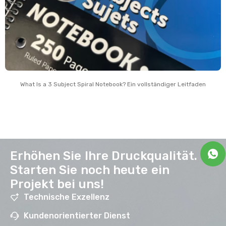
What Is a
3
Subject Spiral Notebook
? Ein vollständiger Leitfaden
Erhöhen Sie Ihre Druckqualität.
Starten Sie noch heute ein
Projekt bei uns!
Technische Exzellenz
Kundenorientierter Dienst