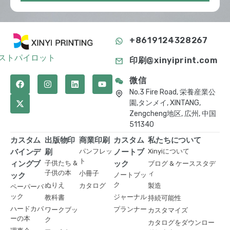
+8619124328267
ストパイロット
印刷@xinyiprint.com
微信
No.3 Fire Road, 栄養産業公
園,タンメイ, XINTANG,
Zengcheng地区, 広州, 中国
511340
カスタム
出版物印
商業印刷
カスタム
私たちについて
バインデ
刷
パンフレッ
ノートブ
Xinyiについて
ト
ィングブ
子供たち &
ック
ブログ & ケーススタデ
子供の本
小冊子
ィ
ック
ノートブッ
ク
ぬりえ
カタログ
製造
ペーパーバ
ック
ジャーナル
教科書
持続可能性
ハードカバ
プランナー
ワークブッ
カスタマイズ
ーの本
ク
カタログをダウンロー