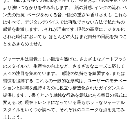
す。. 脳のより多くの領域を活性化し、視覚および認知中枢との
より強いつながりを生み出します。. 紙の質感, インクの流れ, ペ
ン先の抵抗, ページをめくる音, 日記の重さや香りさえも. これら
はすべて、デジタルデバイスでは再現できない方法で私たちの
感覚を刺激します。. それが理由です, 現代の高度にデジタル化
された時代においても, ほとんどの人はまだ自分の日記を持つこ
とをあきらめません.
ジャーナルは目覚ましい復活を遂げた, さまざまなノートブック
のスタイルで、生産性の向上など、さまざまなニーズに応じて
人々の注目を集めています。, 感謝の気持ちを練習する, または
習慣を追跡する. これらの一般的な形式は、ユーザーのモチベー
ションと関与を維持するのに役立つ構造化されたガイダンスを
提供します。, 書くという単純な行為を意味のある毎日の儀式に
変える. 次, 現在トレンドになっている最もホットなジャーナル
スタイルをいくつか調べて、それぞれのユニークな点を見てみ
ましょう。.