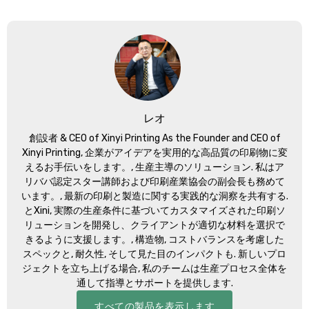
レオ
創設者 &
CEO of Xinyi Printing As the Founder and CEO of
Xinyi Printing
, 企業がアイデアを実用的な高品質の印刷物に変
えるお手伝いをします。, 生産主導のソリューション. 私はア
リババ認定スター講師および印刷産業協会の副会長も務めて
います。, 最新の印刷と製造に関する実践的な洞察を共有する.
とXini, 実際の生産条件に基づいてカスタマイズされた印刷ソ
リューションを開発し、クライアントが適切な材料を選択で
きるように支援します。, 構造物, コストバランスを考慮した
スペックと, 耐久性, そして見た目のインパクトも. 新しいプロ
ジェクトを立ち上げる場合, 私のチームは生産プロセス全体を
通して指導とサポートを提供します.
すべての製品を表示します