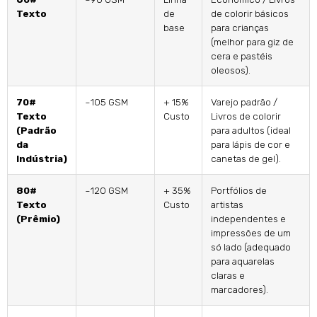
Texto
de
de colorir básicos
base
para crianças
(melhor para giz de
cera e pastéis
oleosos).
70#
~105 GSM
+ 15%
Varejo padrão /
Texto
Custo
Livros de colorir
(Padrão
para adultos (ideal
da
para lápis de cor e
Indústria)
canetas de gel).
80#
~120 GSM
+ 35%
Portfólios de
Texto
Custo
artistas
(Prêmio)
independentes e
impressões de um
só lado (adequado
para aquarelas
claras e
marcadores).