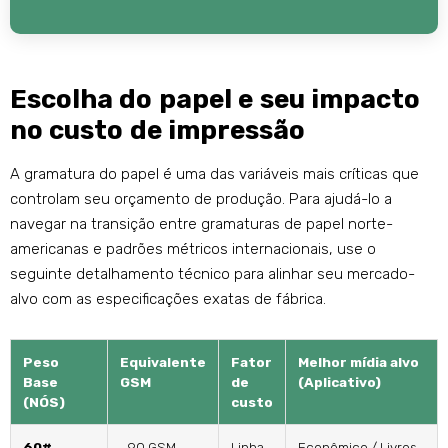
Escolha do papel e seu impacto
no custo de impressão
A gramatura do papel é uma das variáveis ​​mais críticas que
controlam seu orçamento de produção. Para ajudá-lo a
navegar na transição entre gramaturas de papel norte-
americanas e padrões métricos internacionais, use o
seguinte detalhamento técnico para alinhar seu mercado-
alvo com as especificações exatas de fábrica.
Peso
Equivalente
Fator
Melhor mídia alvo
Base
GSM
de
(Aplicativo)
(NÓS)
custo
60#
~90 GSM
Linha
Econômico / Livros