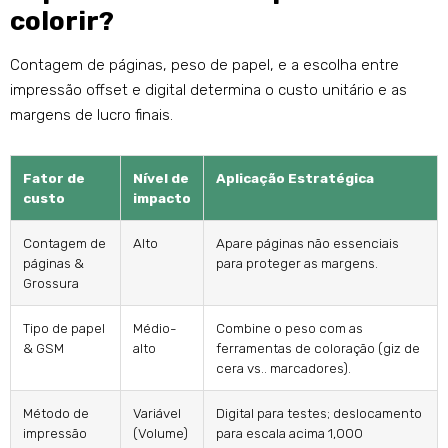
colorir?
Contagem de páginas, peso de papel, e a escolha entre
impressão offset e digital determina o custo unitário e as
margens de lucro finais.
Fator de
Nível de
Aplicação Estratégica
custo
impacto
Contagem de
Alto
Apare páginas não essenciais
páginas &
para proteger as margens.
Grossura
Tipo de papel
Médio-
Combine o peso com as
& GSM
alto
ferramentas de coloração (giz de
cera vs.. marcadores).
Método de
Variável
Digital para testes; deslocamento
impressão
(Volume)
para escala acima 1,000