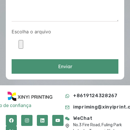
Escolha o arquivo
Enviar
+8619124328267
to de confiança
impriming@xinyiprint.
WeChat
No.3 Fire Road, Fuling Park