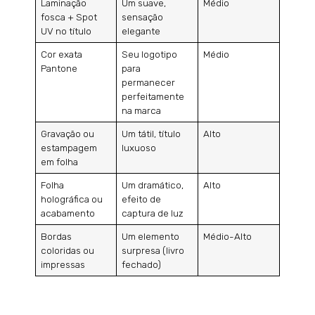
Laminação
Um suave,
Médio
fosca + Spot
sensação
UV no título
elegante
Cor exata
Seu logotipo
Médio
Pantone
para
permanecer
perfeitamente
na marca
Gravação ou
Um tátil, título
Alto
estampagem
luxuoso
em folha
Folha
Um dramático,
Alto
holográfica ou
efeito de
acabamento
captura de luz
Bordas
Um elemento
Médio-Alto
coloridas ou
surpresa (livro
impressas
fechado)