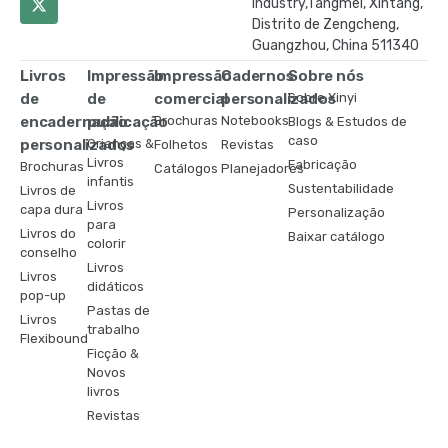
Industry,Tangmei, Xintang,
Distrito de Zengcheng,
Guangzhou, China 511340
Livros
Impressão
Impressão
Cadernos
Sobre nós
de
de
comercial
personalizados
Sobre Xinyi
encadernação
publicação
Brochuras
Notebooks
Blogs & Estudos de
caso
personalizados
Crianças &
Folhetos
Revistas
Livros
Fabricação
Brochuras
Catálogos
Planejadores
infantis
Sustentabilidade
Livros de
Livros
capa dura
Personalização
para
Livros do
Baixar catálogo
colorir
conselho
Livros
Livros
didáticos
pop-up
Pastas de
Livros
trabalho
Flexibound
Ficção &
Novos
livros
Revistas