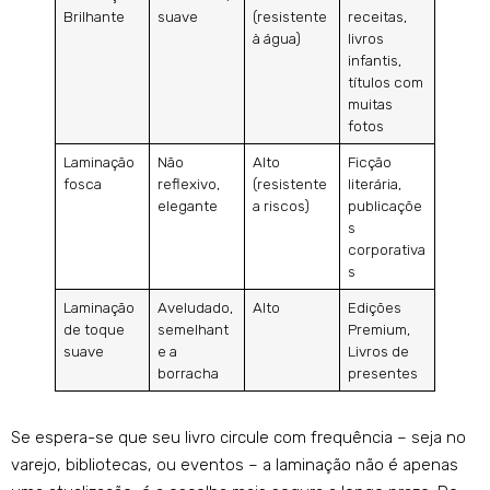
Brilhante
suave
(resistente
receitas,
à água)
livros
infantis,
títulos com
muitas
fotos
Laminação
Não
Alto
Ficção
fosca
reflexivo,
(resistente
literária,
elegante
a riscos)
publicaçõe
s
corporativa
s
Laminação
Aveludado,
Alto
Edições
de toque
semelhant
Premium,
suave
e a
Livros de
borracha
presentes
Se espera-se que seu livro circule com frequência – seja no
varejo, bibliotecas, ou eventos – a laminação não é apenas