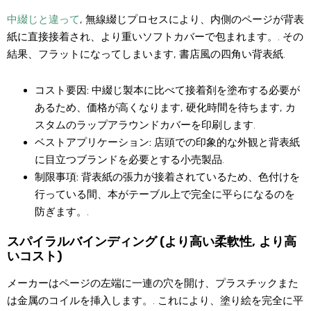
中綴じと違って
, 無線綴じプロセスにより、内側のページが背表
紙に直接接着され、より重いソフトカバーで包まれます。. その
結果、フラットになってしまいます, 書店風の四角い背表紙.
コスト要因:
中綴じ製本に比べて接着剤を塗布する必要が
あるため、価格が高くなります, 硬化時間を待ちます, カ
スタムのラップアラウンドカバーを印刷します.
ベストアプリケーション:
店頭での印象的な外観と背表紙
に目立つブランドを必要とする小売製品.
制限事項:
背表紙の張力が接着されているため、色付けを
行っている間、本がテーブル上で完全に平らになるのを
防ぎます。.
スパイラルバインディング (より高い柔軟性, より高
いコスト)
メーカーはページの左端に一連の穴を開け、プラスチックまた
は金属のコイルを挿入します。. これにより、塗り絵を完全に平