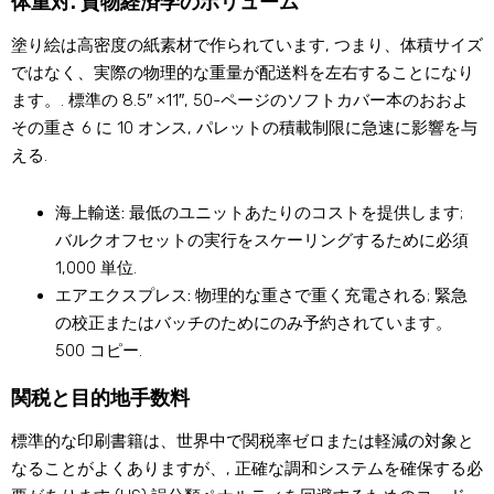
体重対. 貨物経済学のボリューム
塗り絵は高密度の紙素材で作られています, つまり、体積サイズ
ではなく、実際の物理的な重量が配送料を左右することになり
ます。. 標準の 8.5″ ×11″, 50-ページのソフトカバー本のおおよ
その重さ 6 に 10 オンス, パレットの積載制限に急速に影響を与
える.
海上輸送:
最低のユニットあたりのコストを提供します;
バルクオフセットの実行をスケーリングするために必須
1,000 単位.
エアエクスプレス:
物理的な重さで重く充電される; 緊急
の校正またはバッチのためにのみ予約されています。
500 コピー.
関税と目的地手数料
標準的な印刷書籍は、世界中で関税率ゼロまたは軽減の対象と
なることがよくありますが、, 正確な調和システムを確保する必