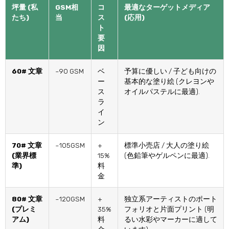
坪量 (私
GSM相
コ
最適なターゲットメディア
たち)
当
ス
(応用)
ト
要
因
60# 文章
~90 GSM
ベ
予算に優しい / 子ども向けの
ー
基本的な塗り絵 (クレヨンや
ス
オイルパステルに最適).
ラ
イ
ン
70# 文章
~105GSM
+
標準小売店 / 大人の塗り絵
(業界標
15%
(色鉛筆やゲルペンに最適).
準)
料
金
80# 文章
~120GSM
+
独立系アーティストのポート
(プレミ
35%
フォリオと片面プリント (明
アム)
料
るい水彩やマーカーに適して