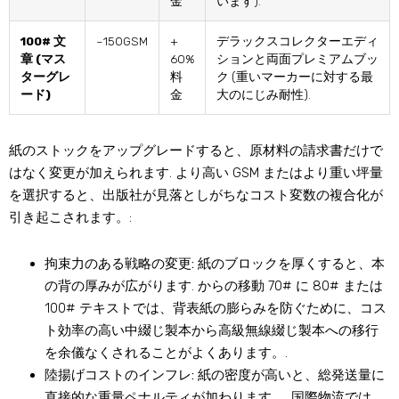
金
います).
100# 文
~150GSM
+
デラックスコレクターエディ
章 (マス
60%
ションと両面プレミアムブッ
ターグレ
料
ク (重いマーカーに対する最
ード)
金
大のにじみ耐性).
紙のストックをアップグレードすると、原材料の請求書だけで
はなく変更が加えられます. より高い GSM またはより重い坪量
を選択すると、出版社が見落としがちなコスト変数の複合化が
引き起こされます。:
拘束力のある戦略の変更:
紙のブロックを厚くすると、本
の背の厚みが広がります. からの移動 70# に 80# または
100# テキストでは、背表紙の膨らみを防ぐために、コス
ト効率の高い中綴じ製本から高級無線綴じ製本への移行
を余儀なくされることがよくあります。.
陸揚げコストのインフレ:
紙の密度が高いと、総発送量に
直接的な重量ペナルティが加わります。. 国際物流では,