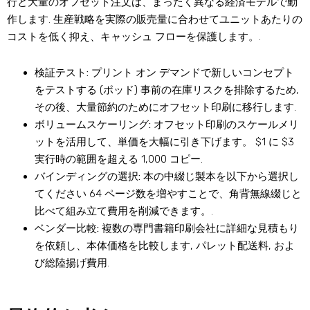
行と大量のオフセット注文は、まったく異なる経済モデルで動
作します. 生産戦略を実際の販売量に合わせてユニットあたりの
コストを低く抑え、キャッシュ フローを保護します。.
検証テスト:
プリント オン デマンドで新しいコンセプト
をテストする (ポッド) 事前の在庫リスクを排除するため,
その後、大量節約のためにオフセット印刷に移行します.
ボリュームスケーリング:
オフセット印刷のスケールメリ
ットを活用して、単価を大幅に引き下げます。 $1 に $3
実行時の範囲を超える 1,000 コピー.
バインディングの選択:
本の中綴じ製本を以下から選択し
てください 64 ページ数を増やすことで、角背無線綴じと
比べて組み立て費用を削減できます。.
ベンダー比較:
複数の専門書籍印刷会社に詳細な見積もり
を依頼し、本体価格を比較します, パレット配送料, およ
び総陸揚げ費用.