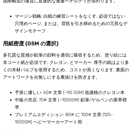
国際輸送の運賃に直接的な重量ペナルティが加わります。.
マージン戦略:
白紙の練習シートをなくす, 必須ではない
穴埋めページ, または、背筋を引き締めるための冗長なデ
ザインモチーフ.
用紙密度 (GSM の選択)
多孔質な質感が鉛筆の顔料を適切に吸収するため、塗り絵には
非コート紙が必須です, クレヨン, とマーカー. 厚手の紙はより多
くの木材パルプを使用するため、コストが高くなります, 裏面の
アートワークを台無しにする裏抜けを防ぎます。.
予算に優しい:
60# 文章 (~90 GSM) 低価格のクレヨン本.
中級小売店:
70# 文章 (~105GSM) 鉛筆/ゲルペンの業界標
準.
プレミアムエディション:
80# に 100# 文章 (120–
150GSM) ヘビーマーカーアート用.