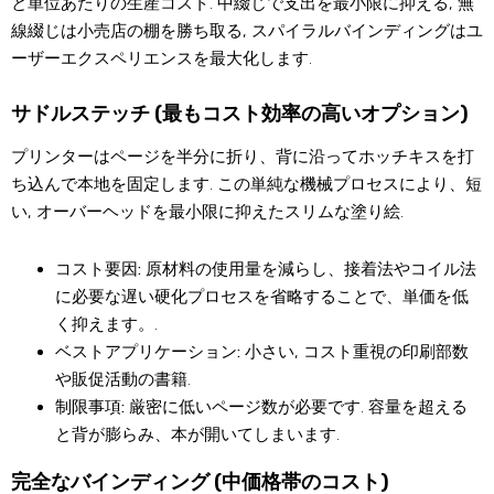
と単位あたりの生産コスト. 中綴じで支出を最小限に抑える, 無
線綴じは小売店の棚を勝ち取る, スパイラルバインディングはユ
ーザーエクスペリエンスを最大化します.
サドルステッチ (最もコスト効率の高いオプション)
プリンターはページを半分に折り、背に沿ってホッチキスを打
ち込んで本地を固定します. この単純な機械プロセスにより、短
い, オーバーヘッドを最小限に抑えたスリムな塗り絵.
コスト要因:
原材料の使用量を減らし、接着法やコイル法
に必要な遅い硬化プロセスを省略することで、単価を低
く抑えます。.
ベストアプリケーション:
小さい, コスト重視の印刷部数
や販促活動の書籍.
制限事項:
厳密に低いページ数が必要です. 容量を超える
と背が膨らみ、本が開いてしまいます.
完全なバインディング (中価格帯のコスト)