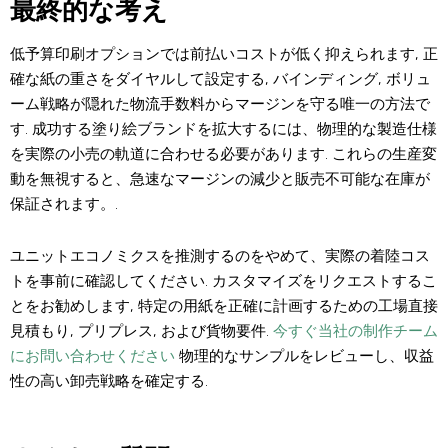
最終的な考え
低予算印刷オプションでは前払いコストが低く抑えられます, 正
確な紙の重さをダイヤルして設定する, バインディング, ボリュ
ーム戦略が隠れた物流手数料からマージンを守る唯一の方法で
す. 成功する塗り絵ブランドを拡大するには、物理​​的な製造仕様
を実際の小売の軌道に合わせる必要があります. これらの生産変
動を無視すると、急速なマージンの減少と販売不可能な在庫が
保証されます。.
ユニットエコノミクスを推測するのをやめて、実際の着陸コス
トを事前に確認してください. カスタマイズをリクエストするこ
とをお勧めします, 特定の用紙を正確に計画するための工場直接
見積もり, プリプレス, および貨物要件.
今すぐ当社の制作チーム
にお問い合わせください
物理的なサンプルをレビューし、収益
性の高い卸売戦略を確定する.