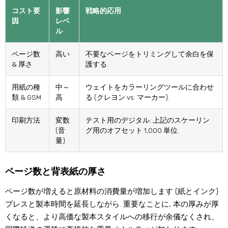
コスト要
影響
戦略的応用
因
レベ
ル
ページ数
高い
不要なページをトリミングして余白を保
& 厚さ
護する.
用紙の種
中～
ウェイトをカラーリングツールに合わせ
類 & GSM
高
る (クレヨン vs. マーカー).
印刷方法
変数
テスト用のデジタル; 上記のスケーリン
(音
グ用のオフセット 1,000 単位.
量)
ページ数と背表紙の厚さ
ページ数が増えると原材料の消費量が増加します (紙とインク)
プレスと製本時間を延長しながら. 重要なことに, 本の厚みが厚
くなると、より高価な製本スタイルへの移行が余儀なくされ、