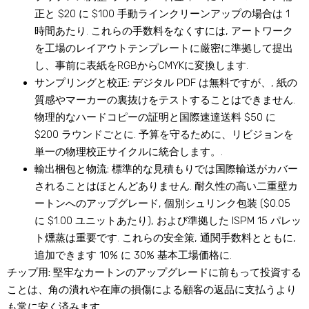
正と $20 に $100 手動ラインクリーンアップの場合は 1
時間あたり. これらの手数料をなくすには, アートワーク
を工場のレイアウトテンプレートに厳密に準拠して提出
し、事前に表紙をRGBからCMYKに変換します.
サンプリングと校正:
デジタル PDF は無料ですが、, 紙の
質感やマーカーの裏抜けをテストすることはできません.
物理的なハードコピーの証明と国際速達送料 $50 に
$200 ラウンドごとに. 予算を守るために、リビジョンを
単一の物理校正サイクルに統合します。.
輸出梱包と物流:
標準的な見積もりでは国際輸送がカバー
されることはほとんどありません. 耐久性の高い二重壁カ
ートンへのアップグレード, 個別シュリンク包装 ($0.05
に $1.00 ユニットあたり), および準拠した ISPM 15 パレッ
ト燻蒸は重要です. これらの安全策, 通関手数料とともに,
追加できます 10% に 30% 基本工場価格に.
チップ用:
堅牢なカートンのアップグレードに前もって投資する
ことは、角の潰れや在庫の損傷による顧客の返品に支払うより
も常に安く済みます。.