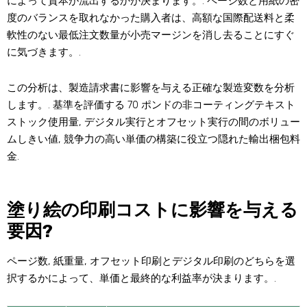
によって資本が流出するかが決まります。. ページ数と用紙の密
度のバランスを取れなかった購入者は、高額な国際配送料と柔
軟性のない最低注文数量が小売マージンを消し去ることにすぐ
に気づきます。.
この分析は、製造請求書に影響を与える正確な製造変数を分析
します。. 基準を評価する 70 ポンドの非コーティングテキスト
ストック使用量, デジタル実行とオフセット実行の間のボリュー
ムしきい値, 競争力の高い単価の構築に役立つ隠れた輸出梱包料
金.
塗り絵の印刷コストに影響を与える
要因?
ページ数, 紙重量, オフセット印刷とデジタル印刷のどちらを選
択するかによって、単価と最終的な利益率が決まります。.