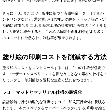
要があります (HS) 誤分類ペナルティを回避するためのコード.
さらに, FOB または CIF 条件に基づく港側料金（ターミナルハ
ンドリングなど）, 通関業, および地元の内陸トラック輸送 - 定
期的に追加 10% に 30% 基本工場の請求書に. 複数のタイトルを
1 つの発送に統合すると、これらの固定仕向地料金がより多く
のユニットに分散され、利益率が維持されます。.
塗り絵の印刷コストを削減する方法
塗り絵のコストをコントロールするには、2 つの手段が必要で
す: ユーザーエクスペリエンスを損なうことなく素材の仕様をト
リミングし、印刷部数を適切な生産方法に合わせます。.
フォーマットとマテリアル仕様の最適化
設計段階で行う物理的な選択はすべて、印刷実行全体に反映さ
れます。. 本のスペックをオーバースペックにする, 印刷が始ま