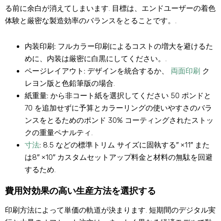
る前に余白が消えてしまいます. 目標は、エンドユーザーの着色
体験と厳密な製造効率のバランスをとることです。.
内装印刷:
フルカラー印刷によるコストの増大を避けるた
めに、内装は厳密に白黒にしてください。.
ページレイアウト:
デザインを統合するか、
両面印刷
ク
レヨン版と色鉛筆版の場合.
紙重量:
から非コート紙を選択してください 50 ポンドと
70 を追加せずに予算とカラーリングの使いやすさのバラ
ンスをとるためのポンド 30% コーティングされたストッ
クの重量ペナルティ.
寸法
:
8.5 などの標準トリム サイズに固執する″ ×11″ また
は8″ ×10″ カスタムセットアップ料金と材料の無駄を回避
するため.
費用対効果の高い生産方法を選択する
印刷方法によって単価の軌道が決まります. 短期間のデジタル実