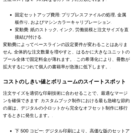
固定セットアップ費用:
プリプレスファイルの処理, 金属
板作り, およびマシンカラーキャリブレーション.
変動費:
紙のストック, インク, 労働規模と注文サイズを直
接結び付ける.
変動費によってベースラインの設定要件が変わることはありま
せん. 全体的な注文数量を増やすと、はるかに大きなユニットの
プール全体で固定料金が薄れます。. この希薄化により、冊数が
拡大するにつれて個人の書籍率が急激に低下します。.
コストのしきい値とボリュームのスイートスポット
注文サイズを適切な印刷技術に合わせることで、最適なマージ
ンを確保できます. カスタムブック制作における最も急峻な節約
の崖は、デジタルの小ロットから完全なオフセット制作に移行
するときに発生します。.
下 500 コピー:
デジタル印刷により、高価な版のセットア