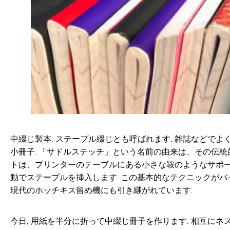
中綴じ製本, ステープル綴じとも呼ばれます, 雑誌などでよ
小冊子. 「サドルステッチ」という名前の由来は、その伝統的
トは、プリンターのテーブルにある小さな鞍のようなサポー
動でステープルを挿入します. この基本的なテクニックがバ
現代のホッチキス留め機にも引き継がれています.
今日, 用紙を半分に折って中綴じ冊子を作ります, 相互にネ