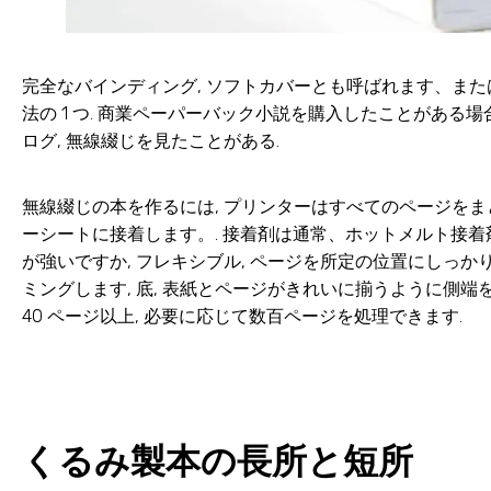
完全なバインディング, ソフトカバーとも呼ばれます、ま
法の 1 つ. 商業ペーパーバック小説を購入したことがある場
ログ, 無線綴じを見たことがある.
無線綴じの本を作るには, プリンターはすべてのページをま
ーシートに接着します。. 接着剤は通常、ホットメルト接着剤また
が強いですか, フレキシブル, ページを所定の位置にしっか
ミングします, 底, 表紙とページがきれいに揃うように側端
40 ページ以上, 必要に応じて数百ページを処理できます.
くるみ製本の長所と短所