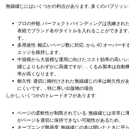
無線綴じにはいくつかの利点があります, 多くのパブリッシ
プロの外観
: パーフェクトバインディングは洗練された
表紙でブランド名やタイトルを入れることができます,
す。.
多用途性
: 幅広いページ数に対応, から 40 オーバー
エッジを維持します。.
中規模から大規模な運用に向けたコスト効率の高いシ
綴じよりもわずかに高価ですが、, くるみ製本は自動
率が高くなります。.
耐久性
: 適切に糊付けされた無線綴じの本は耐久性
にくいです。, 特に厚い出版物の場合.
しかし, いくつかのトレードオフがあります:
ページの柔軟性が制限されている
: 無線綴じは非常に薄
がページを適切に保持できない可能性があるため、.
オープニング難易度
: 無線綴じの本は開いたときに平