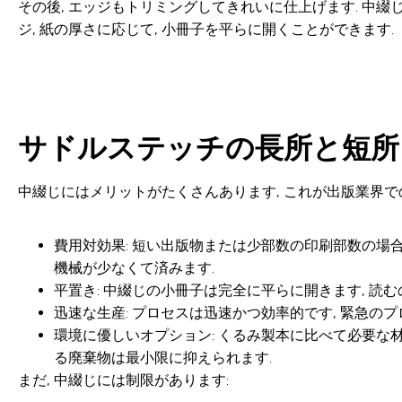
その後, エッジもトリミングしてきれいに仕上げます. 中綴じ
ジ, 紙の厚さに応じて, 小冊子を平らに開くことができます.
サドルステッチの長所と短所
中綴じにはメリットがたくさんあります, これが出版業界で
費用対効果
: 短い出版物または少部数の印刷部数の場合
機械が少なくて済みます.
平置き
: 中綴じの小冊子は完全に平らに開きます, 読む
迅速な生産
: プロセスは迅速かつ効率的です, 緊急の
環境に優しいオプション
: くるみ製本に比べて必要な
る廃棄物は最小限に抑えられます.
まだ, 中綴じには制限があります: