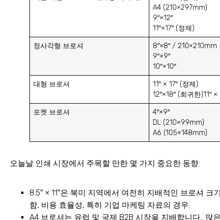
A4 (210×297mm)
9″×12″
11″×17″ (정제)
정사각형 브로셔
8″×8″ / 210×210mm
9″×9″
10″×10″
대형 브로셔
11″ × 17″ (정제)
12″×18″ (희귀한)11″ × 
포켓 브로셔
4″×9″
DL (210×99mm)
A6 (105×148mm)
오늘날 인쇄 시장에서 주목할 만한 몇 가지 중요한 동향:
8.5″ × 11″은 북미 지역에서 여전히 지배적인 브로셔 
함, 비용 효율성, 특히 기업 마케팅 자료의 경우.
A4 브로셔는 유럽 및 국제 B2B 시장을 지배합니다.. 