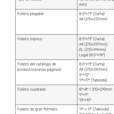
mm)
Folleto plegable
8.5″×11″ (Carta)
A4 (210×297mm)
Folleto tríptico
8.5″×11″ (Carta)
A4 (210×297mm)
DL (210×99mm)
Legal (8.5″×14″)
Folleto del catálogo de
8.5″×11″ (Carta)
productos(varias páginas)
A4 (210×297mm)
9″×12″
11″×17″ (Tabloide)
Folleto cuadrado
8″×8″ / 210×210mm
9″×9″
10″×10″
Folleto de gran formato
11″ × 17″ (Tabloide)