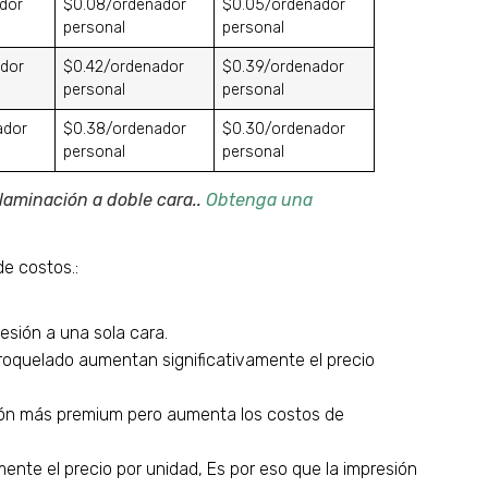
dor
$0.08/ordenador
$0.05/ordenador
personal
personal
ador
$0.42/ordenador
$0.39/ordenador
personal
personal
ador
$0.38/ordenador
$0.30/ordenador
personal
personal
laminación a doble cara.
.
Obtenga una
e costos.:
esión a una sola cara.
roquelado aumentan significativamente el precio
ón más premium pero aumenta los costos de
nte el precio por unidad, Es por eso que la impresión