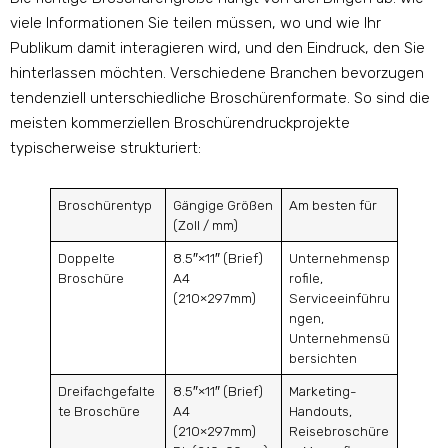
viele Informationen Sie teilen müssen, wo und wie Ihr
Publikum damit interagieren wird, und den Eindruck, den Sie
hinterlassen möchten. Verschiedene Branchen bevorzugen
tendenziell unterschiedliche Broschürenformate. So sind die
meisten kommerziellen Broschürendruckprojekte
typischerweise strukturiert:
Broschürentyp
Gängige Größen
Am besten für
(Zoll / mm)
Doppelte
8.5″×11″ (Brief)
Unternehmensp
Broschüre
A4
rofile,
(210×297mm)
Serviceeinführu
ngen,
Unternehmensü
bersichten
Dreifachgefalte
8.5″×11″ (Brief)
Marketing-
te Broschüre
A4
Handouts,
(210×297mm)
Reisebroschüre