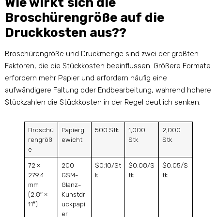
Wie wirkt sich die
Broschürengröße auf die
Druckkosten aus??
Broschürengröße und Druckmenge sind zwei der größten
Faktoren, die die Stückkosten beeinflussen. Größere Formate
erfordern mehr Papier und erfordern häufig eine
aufwändigere Faltung oder Endbearbeitung, während höhere
Stückzahlen die Stückkosten in der Regel deutlich senken.
Broschü
Papierg
500 Stk
1,000
2,000
rengröß
ewicht
Stk
Stk
e
72 ×
200
$0.10/St
$0.08/S
$0.05/S
279.4
GSM-
k
tk
tk
mm
Glanz-
(2.8″ ×
Kunstdr
11″)
uckpapi
er