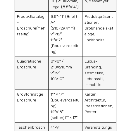
DL (210×99mm)
n, Messeflyer
Legal (8.5″×14″)
Produktkatalog
8.5″×11″ (Brief)
Produktpräsent
-
A4
ationen,
Broschüre(meh
(210×297mm)
Großhandelskat
rseitig)
9″×12″
aloge,
11″×17″
Lookbooks
(Boulevardzeitu
ng)
Quadratische
8″×8″ /
Luxus-
Broschüre
210×210mm
Branding,
9″×9″
Kosmetika,
10″×10″
Lebensstil,
Immobilie
Großformatige
11″ × 17″
Karten,
Broschüre
(Boulevardzeitu
Architektur,
ng)
Präsentationen,
12″×18″
Poster
(selten)11″ × 17″
Taschenbrosch
4″×9″
Veranstaltungs