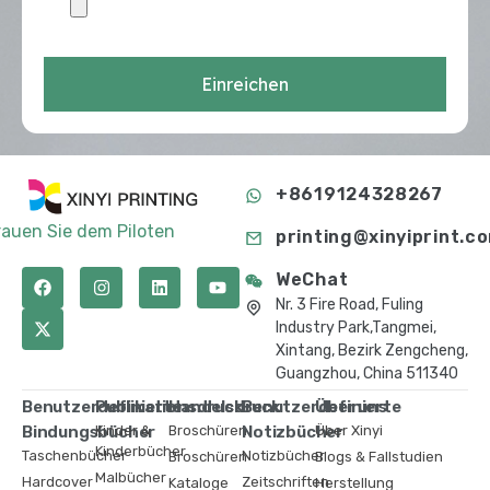
Einreichen
+8619124328267
rauen Sie dem Piloten
printing@xinyiprint.c
WeChat
Nr. 3 Fire Road, Fuling
Industry Park,Tangmei,
Xintang, Bezirk Zengcheng,
Guangzhou, China 511340
Benutzerdefinierte
Publikationsdruck
Handelsdruck
Benutzerdefinierte
Über uns
Bindungsbücher
Kinder &
Broschüren
Notizbücher
Über Xinyi
Kinderbücher
Taschenbücher
Notizbücher
Broschüren
Blogs & Fallstudien
Malbücher
Hardcover
Zeitschriften
Kataloge
Herstellung