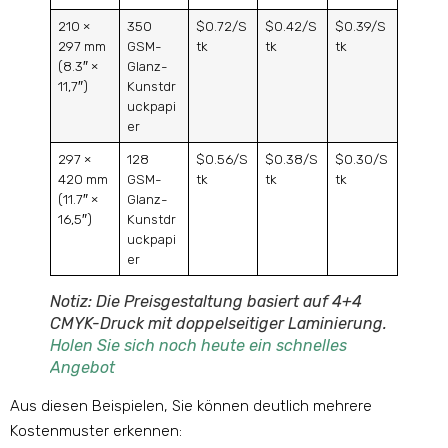
210 ×
350
$0.72/S
$0.42/S
$0.39/S
297 mm
GSM-
tk
tk
tk
(8.3″ ×
Glanz-
11,7″)
Kunstdr
uckpapi
er
297 ×
128
$0.56/S
$0.38/S
$0.30/S
420 mm
GSM-
tk
tk
tk
(11.7″ ×
Glanz-
16,5″)
Kunstdr
uckpapi
er
Notiz: Die Preisgestaltung basiert auf 4+4
CMYK-Druck mit doppelseitiger Laminierung
.
Holen Sie sich noch heute ein schnelles
Angebot
Aus diesen Beispielen, Sie können deutlich mehrere
Kostenmuster erkennen: