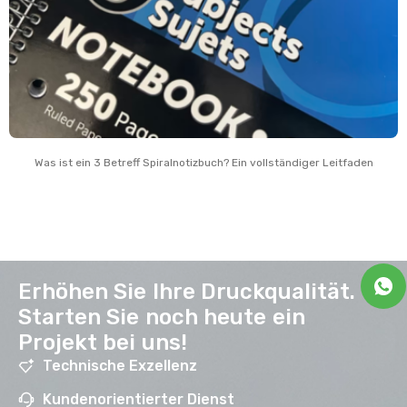
Was ist ein 3 Betreff Spiralnotizbuch? Ein vollständiger Leitfaden
Erhöhen Sie Ihre Druckqualität.
Starten Sie noch heute ein
Projekt bei uns!
Technische Exzellenz
Kundenorientierter Dienst