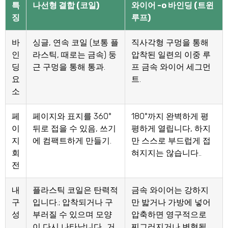
특
나선형 결합 (코일)
와이어 -o 바인딩 (트윈
징
루프)
바
싱글, 연속 코일 (보통 플
직사각형 구멍을 통해
인
라스틱, 때로는 금속) 둥
압착된 일련의 이중 루
딩
근 구멍을 통해 통과.
프 금속 와이어 세그먼
요
트.
소
페
페이지와 표지를 360°
180°까지 완벽하게 평
이
뒤로 접을 수 있음, 쓰기
평하게 열립니다, 하지
지
에 컴팩트하게 만들기.
만 스스로 부드럽게 접
회
혀지지는 않습니다..
전
내
플라스틱 코일은 탄력적
금속 와이어는 강하지
구
입니다.; 압착되거나 구
만 밟거나 가방에 넣어
성
부러질 수 있으며 모양
압축하면 영구적으로
이 다시 나타납니다.. 거
찌그러지거나 변형될