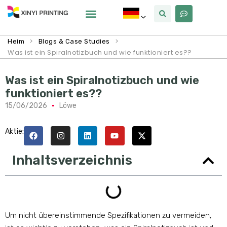
Warum Xinyi
Über Uns
>
>
Heim
Blogs & Case Studies
Was ist ein Spiralnotizbuch und wie funktioniert es??
Was ist ein Spiralnotizbuch und wie
funktioniert es??
15/06/2026
Löwe
Aktie:
Inhaltsverzeichnis
Um nicht übereinstimmende Spezifikationen zu vermeiden,