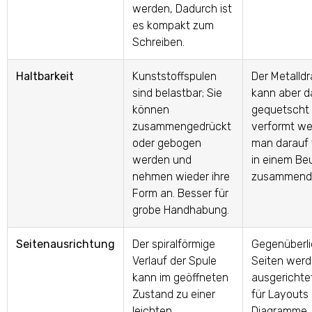
werden, Dadurch ist
es kompakt zum
Schreiben.
Haltbarkeit
Kunststoffspulen
Der Metalldra
sind belastbar; Sie
kann aber d
können
gequetscht
zusammengedrückt
verformt w
oder gebogen
man darauf t
werden und
in einem Be
nehmen wieder ihre
zusammendr
Form an. Besser für
grobe Handhabung.
Seitenausrichtung
Der spiralförmige
Gegenüberl
Verlauf der Spule
Seiten werd
kann im geöffneten
ausgerichtet
Zustand zu einer
für Layouts i
leichten
Diagramme,