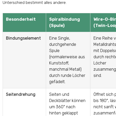
Unterschied bestimmt alles andere.
Besonderheit
Spiralbindung
Wire-O-Bi
(Spule)
(Twin-Loo
Bindungselement
Eine Single,
Eine Reihe 
durchgehende
Metalldrah
Spule
mit Doppelsc
(normalerweise aus
durch recht
Kunststoff,
Löcher
manchmal Metall)
zusammeng
durch runde Löcher
sind.
gefädelt.
Seitendrehung
Seiten und
Öffnet sich 
Deckblätter können
bis 180°, läs
um 360° nach
nicht sanft 
hinten geklappt
zusammenfa