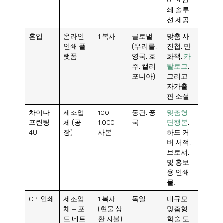
OEM 인
쇄 솔루
션 제공.
혼입
온라인
1 복사
글로벌
맞춤 사
인쇄 플
(우리를,
진첩, 만
랫폼
영국, 호
화책,
카
주, 캘리
탈로그
,
포니아)
그리고
자가출
판 소설.
차이나
제조업
100 –
동관, 중
맞춤형
프린팅
체 (공
1,000+
국
단행본
,
4U
장)
사본
하드 커
버 서적,
브로셔,
및 홍보
용 인쇄
물.
CPI 인쇄
제조업
1 복사
독일
대규모
체 + 포
(현물 상
맞춤형
드 네트
환 지불)
학술 도