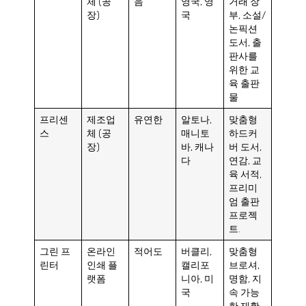
체 (공
음
영국, 영
거래 장
장)
국
부, 소설/
논픽션
도서, 출
판사를
위한 교
육 출판
물
프리센
제조업
유연한
알토나,
맞춤형
스
체 (공
매니토
하드커
장)
바, 캐나
버 도서,
다
연감, 교
육 서적,
프리미
엄 출판
프로젝
트.
그린 프
온라인
적어도
버클리,
맞춤형
린터
인쇄 플
캘리포
브로셔,
랫폼
니아, 미
명함, 지
국
속 가능