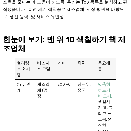
소음을 줄이는 데 도움이 되도록, 우리는 Top 목록을 분석하고 편
집했습니다. 10 전 세계 색칠공부 제조업체, 시장 평판을 바탕으
로, 생산 능력, 및 서비스 유연성.
한눈에 보기: 맨 위 10 색칠하기 책 제
조업체
컬러링
비즈니
MOQ
위치
주요제
북 회사
스 모델
품
명
Xinyi 인
제조업
200 PC
광저우,
맞춤형
쇄
체 (공
중국
하드커
장)
버 도서,
색칠하
기 책, 그
리고 노
트북, 완
전한