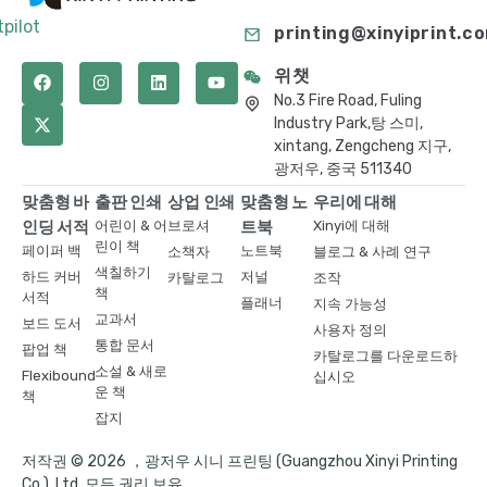
tpilot
printing@xinyiprint.c
위챗
No.3 Fire Road, Fuling
Industry Park,탕 스미,
xintang, Zengcheng 지구,
광저우, 중국 511340
맞춤형 바
출판 인쇄
상업 인쇄
맞춤형 노
우리에 대해
인딩 서적
어린이 & 어
브로셔
트북
Xinyi에 대해
린이 책
페이퍼 백
노트북
소책자
블로그 & 사례 연구
색칠하기
하드 커버
저널
카탈로그
조작
책
서적
플래너
지속 가능성
교과서
보드 도서
사용자 정의
통합 문서
팝업 책
카탈로그를 다운로드하
소설 & 새로
Flexibound
십시오
운 책
책
잡지
저작권 © 2026 ，광저우 시니 프린팅 (Guangzhou Xinyi Printing
Co.), Ltd. 모든 권리 보유.