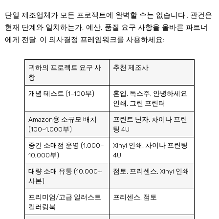
단일 제조업체가 모든 프로젝트에 완벽할 수는 없습니다.. 관건은
현재 단계와 일치하는가, 예산, 품질 요구 사항을 올바른 파트너
에게 전달. 이 의사결정 프레임워크를 사용하세요:
귀하의 프로젝트 요구 사
추천 제조사
항
개념 테스트 (1–100부)
혼입, 독스주, 안녕하세요
인쇄, 그린 프린터
Amazon용 소규모 배치
프린트 닌자, 차이나 프린
(100–1,000부)
팅 4U
중간 소매점 운영 (1,000–
Xinyi 인쇄, 차이나 프린팅
10,000부)
4U
대량 소매 유통 (10,000+
점토, 프리센스, Xinyi 인쇄
사본)
프리미엄/고급 일러스트
프리센스, 점토
컬러링북