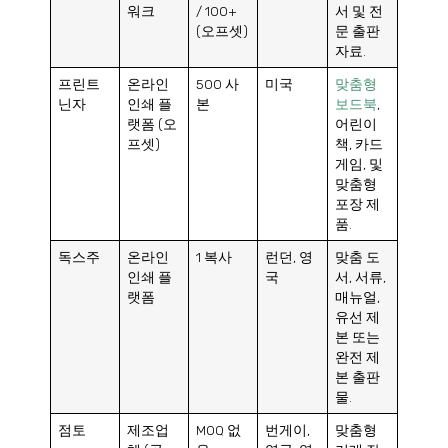
워크
/ 100+
서 및 전
(오프셋)
문 출판
자료.
프린트
온라인
500 사
미국
맞춤형
닌자
인쇄 플
본
보드북
,
랫폼 (오
어린이
프셋)
책, 카드
게임, 및
맞춤형
포장 제
품.
독스주
온라인
1 복사
런던, 영
맞춤 도
인쇄 플
국
서, 서류,
랫폼
매뉴얼,
유선 제
본 또는
완전 제
본 출판
물.
점토
제조업
MOQ 없
번게이,
맞춤형