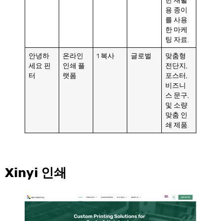
한 재활
용 종이
를 사용
한 마케
팅 자료.
안녕하
온라인
1 복사
글로벌
맞춤형
세요 핀
인쇄 플
전단지,
터
랫폼
포스터,
비즈니
스 문구,
및 소량
맞춤 인
쇄 제품.
Xinyi 인쇄