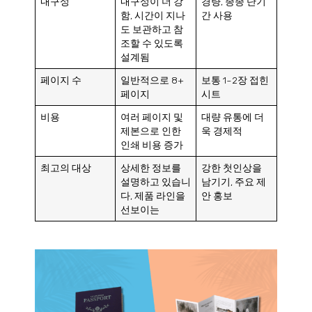
내구성
내구성이 더 강
경량, 종종 단기
함, 시간이 지나
간 사용
도 보관하고 참
조할 수 있도록
설계됨
페이지 수
일반적으로 8+
보통 1~2장 접힌
페이지
시트
비용
여러 페이지 및
대량 유통에 더
제본으로 인한
욱 경제적
인쇄 비용 증가
최고의 대상
상세한 정보를
강한 첫인상을
설명하고 있습니
남기기, 주요 제
다, 제품 라인을
안 홍보
선보이는