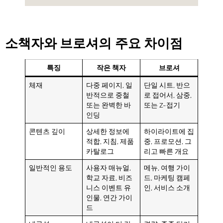
소책자와 브로셔의 주요 차이점
특징
작은 책자
브로셔
체재
다중 페이지, 일
단일 시트, 반으
반적으로 중철
로 접어서, 삼중,
또는 완벽한 바
또는 Z-접기
인딩
콘텐츠 깊이
상세한 정보에
하이라이트에 집
적합, 지침, 제품
중, 프로모션, 그
카탈로그
리고 빠른 개요
일반적인 용도
사용자 매뉴얼,
메뉴, 여행 가이
학교 자료, 비즈
드, 마케팅 캠페
니스 이벤트 유
인, 서비스 소개
인물, 연간 가이
드