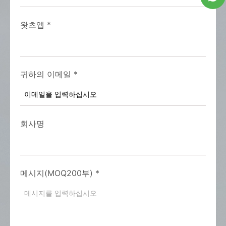
왓츠앱
*
귀하의 이메일
*
회사명
메시지(MOQ200부)
*