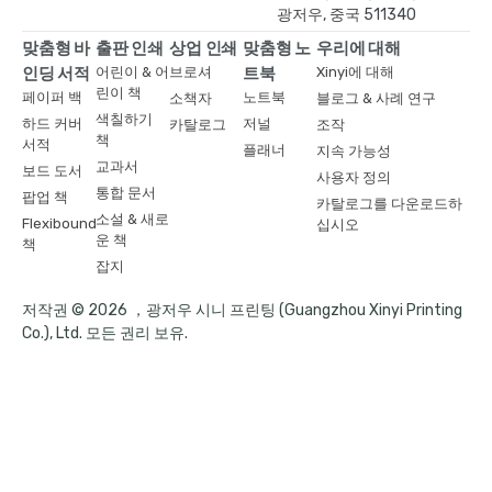
광저우, 중국 511340
맞춤형 바
출판 인쇄
상업 인쇄
맞춤형 노
우리에 대해
인딩 서적
어린이 & 어
브로셔
트북
Xinyi에 대해
린이 책
페이퍼 백
노트북
소책자
블로그 & 사례 연구
색칠하기
하드 커버
저널
카탈로그
조작
책
서적
플래너
지속 가능성
교과서
보드 도서
사용자 정의
통합 문서
팝업 책
카탈로그를 다운로드하
소설 & 새로
Flexibound
십시오
운 책
책
잡지
저작권 © 2026 ，광저우 시니 프린팅 (Guangzhou Xinyi Printing
Co.), Ltd. 모든 권리 보유.