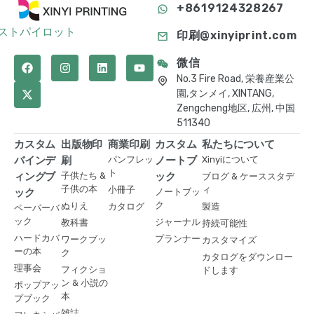
+8619124328267
ストパイロット
印刷@xinyiprint.com
微信
No.3 Fire Road, 栄養産業公
園,タンメイ, XINTANG,
Zengcheng地区, 広州, 中国
511340
カスタム
出版物印
商業印刷
カスタム
私たちについて
バインデ
刷
パンフレッ
ノートブ
Xinyiについて
ト
ィングブ
子供たち &
ック
ブログ & ケーススタデ
子供の本
小冊子
ィ
ック
ノートブッ
ク
ぬりえ
カタログ
製造
ペーパーバ
ック
ジャーナル
教科書
持続可能性
ハードカバ
プランナー
ワークブッ
カスタマイズ
ーの本
ク
カタログをダウンロー
理事会
フィクショ
ドします
ン & 小説の
ポップアッ
本
プブック
雑誌