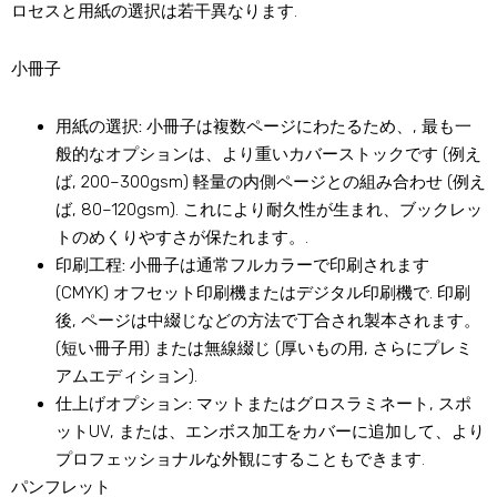
ロセスと用紙の選択は若干異なります.
小冊子
用紙の選択:
小冊子は複数ページにわたるため、, 最も一
般的なオプションは、より重いカバーストックです (例え
ば, 200–300gsm) 軽量の内側ページとの組み合わせ (例え
ば, 80–120gsm). これにより耐久性が生まれ、ブックレッ
トのめくりやすさが保たれます。.
印刷工程:
小冊子は通常フルカラーで印刷されます
(CMYK) オフセット印刷機またはデジタル印刷機で. 印刷
後, ページは中綴じなどの方法で丁合され製本されます。
(短い冊子用) または無線綴じ (厚いもの用, さらにプレミ
アムエディション).
仕上げオプション:
マットまたはグロスラミネート, スポ
ットUV, または、エンボス加工をカバーに追加して、より
プロフェッショナルな外観にすることもできます.
パンフレット