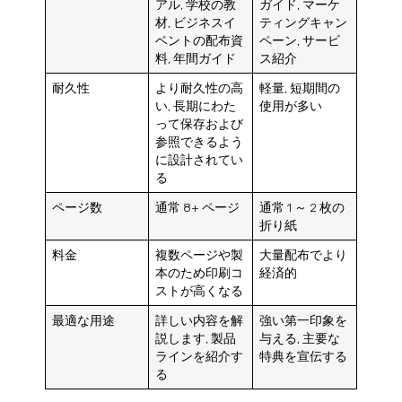
アル, 学校の教
ガイド, マーケ
材, ビジネスイ
ティングキャン
ベントの配布資
ペーン, サービ
料, 年間ガイド
ス紹介
耐久性
より耐久性の高
軽量, 短期間の
い, 長期にわた
使用が多い
って保存および
参照できるよう
に設計されてい
る
ページ数
通常 8+ ページ
通常 1 ～ 2 枚の
折り紙
料金
複数ページや製
大量配布でより
本のため印刷コ
経済的
ストが高くなる
最適な用途
詳しい内容を解
強い第一印象を
説します, 製品
与える, 主要な
ラインを紹介す
特典を宣伝する
る