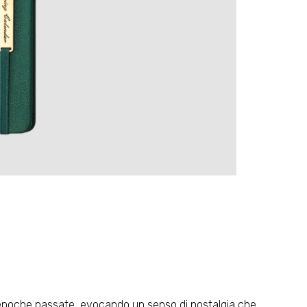
di epoche passate, evocando un senso di nostalgia che