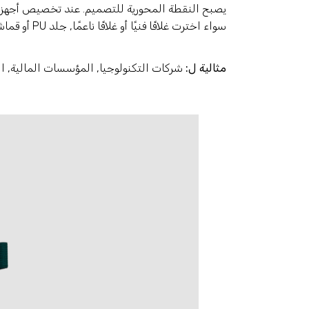
يصبح النقطة المحورية للتصميم. عند تخصيص أجهزة 
سواء اخترت غلافًا فنيًا أو غلافًا ناعمًا, جلد PU أو قماش, تظل الجمالية البسيطة متسقة ومتعددة الاستخدامات.
مثالية ل:
شركات التكنولوجيا, المؤسسات المالية, ال