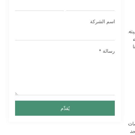
اسم الشركة
ته.
ا
رسالة
*
يُقدِّم
مات
حد