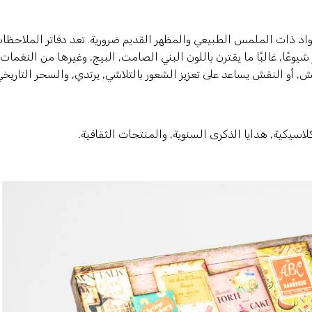
اد ذات الملمس الطبيعي والمظهر القديم ضرورية. تعد دفاتر الملاحظا
عًا, غالبًا ما يقترن باللون البني الصامت, البيج, وغيرها من النغمات 
 أو النقش يساعد على تعزيز الشعور بالتلاشي, يرتدي, والسحر التاريخ
كلاسيكية, هدايا الذكرى السنوية, والمنتجات الثقافية.