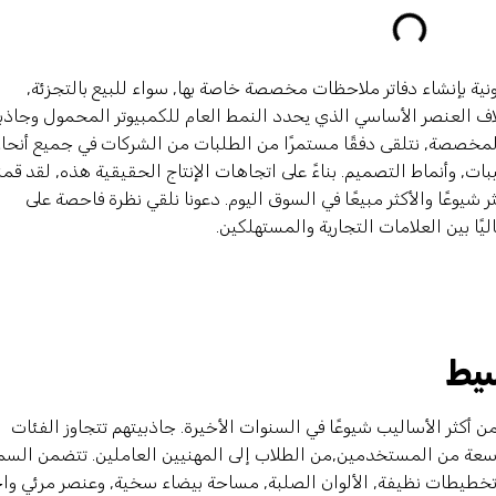
رونية بإنشاء دفاتر ملاحظات مخصصة خاصة بها, سواء للبيع بالتجزئة,
غلاف العنصر الأساسي الذي يحدد النمط العام للكمبيوتر المحمول وجاذبي
لمخصصة, نتلقى دفقًا مستمرًا من الطلبات من الشركات في جميع أنحاء
ت, وأنماط التصميم. بناءً على اتجاهات الإنتاج الحقيقية هذه, لقد قمن
 شيوعًا والأكثر مبيعًا في السوق اليوم. دعونا نلقي نظرة فاحصة على
يًا بين العلامات التجارية والمستهلكين.
يط
أكثر الأساليب شيوعًا في السنوات الأخيرة. جاذبيتهم تتجاوز الفئات
اسعة من المستخدمين,من الطلاب إلى المهنيين العاملين. تتضمن الس
 تخطيطات نظيفة, الألوان الصلبة, مساحة بيضاء سخية, وعنصر مرئي وا