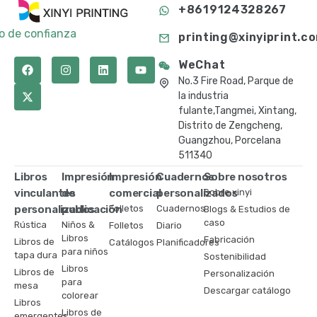
+8619124328267
to de confianza
printing@xinyiprint.c
WeChat
No.3 Fire Road, Parque de
la industria
fulante,Tangmei, Xintang,
Distrito de Zengcheng,
Guangzhou, Porcelana
511340
Libros
Impresión
Impresión
Cuadernos
Sobre nosotros
vinculantes
de
comercial
personalizados
Sobre xinyi
personalizados
publicación
Folletos
Cuadernos
Blogs & Estudios de
caso
Rústica
Niños &
Folletos
Diario
Libros
Fabricación
Libros de
Catálogos
Planificadores
para niños
tapa dura
Sostenibilidad
Libros
Libros de
Personalización
para
mesa
Descargar catálogo
colorear
Libros
Libros de
emergentes