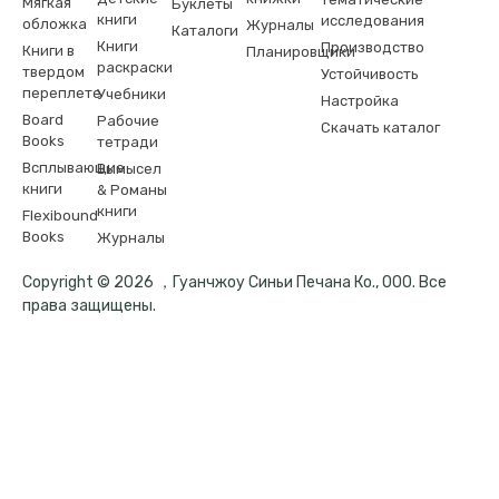
Мягкая
Буклеты
книги
исследования
обложка
Журналы
Каталоги
Книги
Производство
Книги в
Планировщики
раскраски
твердом
Устойчивость
переплете
Учебники
Настройка
Board
Рабочие
Скачать каталог
Books
тетради
Всплывающие
Вымысел
книги
& Романы
книги
Flexibound
Books
Журналы
Copyright © 2026 ，Гуанчжоу Синьи Печана Ко., ООО. Все
права защищены.