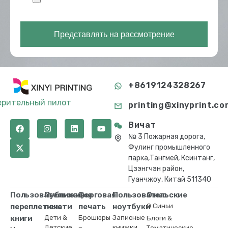
Представлять на рассмотрение
+8619124328267
ерительный пилот
printing@xinyprint.co
Вичат
№ 3 Пожарная дорога,
Фулинг промышленного
парка,Тангмей, Ксинтанг,
Цзэнгчэн район,
Гуанчжоу, Китай 511340
Пользовательские
Публикация
Торговая
Пользовательские
О нас
переплетные
печати
печать
ноутбуки
О Синьи
книги
Дети &
Брошюры
Записные
Блоги &
Детские
книжки
Тематические