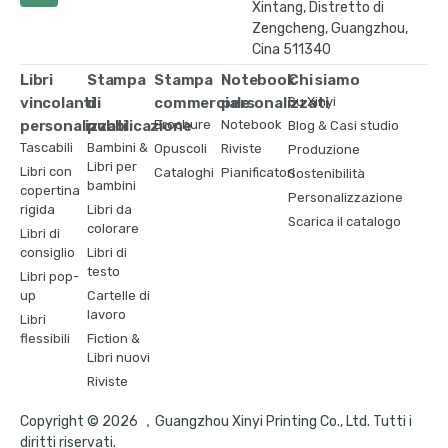
Xintang, Distretto di
Zengcheng, Guangzhou,
Cina 511340
Libri
Stampa
Stampa
Notebook
Chi siamo
vincolanti
di
commerciale
personalizzati
Su Xinyi
personalizzati
pubblicazione
Brochure
Notebook
Blog & Casi studio
Tascabili
Bambini &
Opuscoli
Riviste
Produzione
Libri per
Libri con
Cataloghi
Pianificatori
Sostenibilità
bambini
copertina
Personalizzazione
rigida
Libri da
Scarica il catalogo
colorare
Libri di
consiglio
Libri di
testo
Libri pop-
up
Cartelle di
lavoro
Libri
flessibili
Fiction &
Libri nuovi
Riviste
Copyright © 2026 ，Guangzhou Xinyi Printing Co., Ltd. Tutti i
diritti riservati.