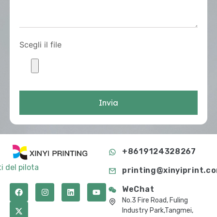
Scegli il file
Invia
+8619124328267
i del pilota
printing@xinyiprint.c
WeChat
No.3 Fire Road, Fuling
Industry Park,Tangmei,