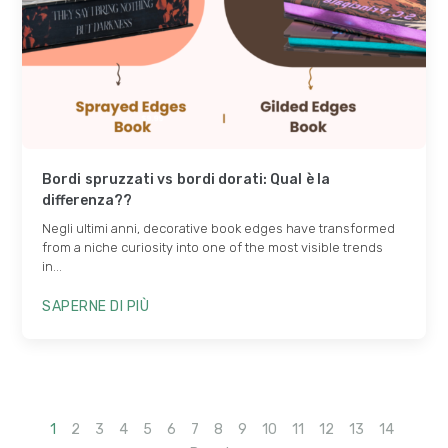
Bordi spruzzati vs bordi dorati: Qual è la
differenza??
Negli ultimi anni,
decorative book edges have transformed
from a niche curiosity into one of the most visible trends
in..
.
SAPERNE DI PIÙ
1
2
3
4
5
6
7
8
9
10
11
12
13
14