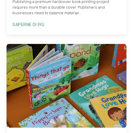
Publishing a premium hardcover book printing project
requires more than a durable cover
.
Publishers and
businesses need to balance material..
.
SAPERNE DI PIÙ