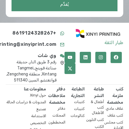
يُقدِّم
+8619124328267
طيار الثقة
printing@xinyiprint.com
وي شات
رقم 3 طريق النار, حديقة
صناعة فوينج,Tangmei,
Xintang, منطقة Zengcheng,
قوانغتشو, الصين 511340
كتب
طباعة
الطباعة
دفاتر
معلومات عنا
ملزمة
النشر
التجارية
ملاحظات
حول Xinyi
مخصصة
أطفال &
كتيبات
مخصصة
المدونات & دراسات الحالة
كتب
غلاف عادي
دفاتر
كتيبات
تصنيع
الأطفال
كتب غلاف
المجلات
كتالوجات
الاستدامة
كتب التلوين
كتب مجلس
المخططون
التخصيص
الكتب
الإدارة