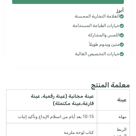
أبرز
العلامة التجارية المحسنة
خيارات الطباعة المستدامة
اللمس والمشاركة
متين ويدوم طويلاً
خيارات التخصيص العالية
معلمة المنتج
عينة مجانية (عينة رقمية, عينة
عينة
فارغة,عينة مكتملة)
مهلة
10-15 بعد أيام من استلام الإيداع وتأكيد إثبات
الربط
كتاب لوحة ملزمة
المخصص