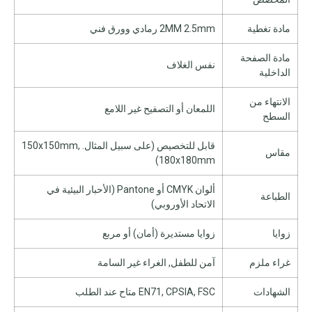
مادة تغطية
2MM 2.5mm رمادي وورق فني
مادة الصفحة
نفس الغلاف
الداخلية
الانتهاء من
اللمعان أو التصفيح غير اللامع
السطح
قابل للتخصيص (على سبيل المثال. 150x150mm,
مقاس
180x180mm)
ألوان CMYK أو Pantone (الأحبار البيئية في
الطباعة
الاتحاد الأوروبي)
زوايا
زوايا مستديرة (أمان) أو مربع
غراء ملزم
آمن للطفل, الغراء غير السامة
الشهادات
EN71, CPSIA, FSC متاح عند الطلب