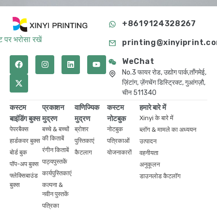
+8619124328267
 पर भरोसा रखें
printing@xinyiprint.c
WeChat
No.3 फायर रोड, उद्योग पार्क,ताँगमेई,
ज़िंटांग, ज़ेंगचेंग डिस्ट्रिक्ट, गुआंगज़ौ,
चीन 511340
कस्टम
प्रकाशन
वाणिज्यिक
कस्टम
हमारे बारे में
बाइंडिंग बुक्स
मुद्रण
मुद्रण
नोटबुक
Xinyi के बारे में
पेपरबैक्स
बच्चे & बच्चों
ब्रोशर
नोटबुक
ब्लॉग & मामले का अध्ययन
की किताबें
हार्डकवर बुक्स
पुस्तिकाएं
पत्रिकाओं
उत्पादन
रंगीन किताबें
बोर्ड बुक
कैटलाग
योजनाकारों
वहनीयता
पाठ्यपुस्तकें
पॉप-अप बुक्स
अनुकूलन
कार्यपुस्तिकाएं
फ्लेक्सिबाउंड
डाउनलोड कैटलॉग
बुक्स
कल्पना &
नवीन पुस्तकें
पत्रिका