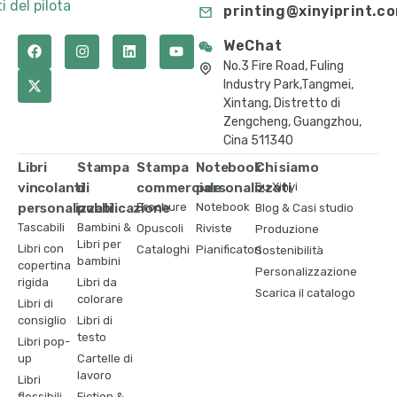
i del pilota
printing@xinyiprint.c
WeChat
No.3 Fire Road, Fuling
Industry Park,Tangmei,
Xintang, Distretto di
Zengcheng, Guangzhou,
Cina 511340
Libri
Stampa
Stampa
Notebook
Chi siamo
vincolanti
di
commerciale
personalizzati
Su Xinyi
personalizzati
pubblicazione
Brochure
Notebook
Blog & Casi studio
Tascabili
Bambini &
Opuscoli
Riviste
Produzione
Libri per
Libri con
Cataloghi
Pianificatori
Sostenibilità
bambini
copertina
Personalizzazione
rigida
Libri da
Scarica il catalogo
colorare
Libri di
consiglio
Libri di
testo
Libri pop-
up
Cartelle di
lavoro
Libri
flessibili
Fiction &