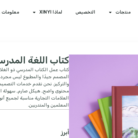
منتجات
التخصيص
لماذا XINYI
معلومات ع
كتاب اللغة المد
المصمم جيدًا والمطبوع ليس مجرد وس
والتركيز. نحن نقدم خدمات التصمي
محتوى واضح, هيكل صارم, سهولة الق
العلامات التجارية مناسبة لجميع أن
المعلمين والمتدربين.
أبرز