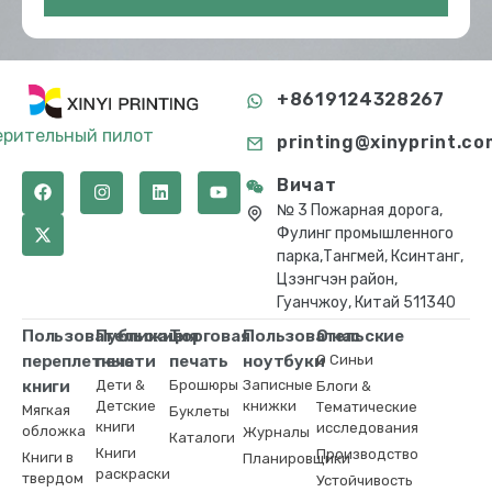
+8619124328267
ерительный пилот
printing@xinyprint.co
Вичат
№ 3 Пожарная дорога,
Фулинг промышленного
парка,Тангмей, Ксинтанг,
Цзэнгчэн район,
Гуанчжоу, Китай 511340
Пользовательские
Публикация
Торговая
Пользовательские
О нас
переплетные
печати
печать
ноутбуки
О Синьи
книги
Дети &
Брошюры
Записные
Блоги &
Детские
книжки
Тематические
Мягкая
Буклеты
книги
исследования
обложка
Журналы
Каталоги
Книги
Производство
Книги в
Планировщики
раскраски
твердом
Устойчивость