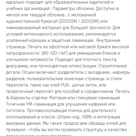
идеально подходит для образовательных издателей и
учебных организаций.. Параметры обложки: Доступно в
мягкой или твердой обложке., с мелованной
художественной бумагой (200GSM / 250GSM) или
ламинированный материал для большей прочности. Для
условий интенсивного использования, рекомендуется
усиленный корешек и защитная ламинация.. Внутренние
страницы: Печать на офсетной или матовой бумаге высокой
непрозрачности. (80–120 г/м²) для уменьшения бликов и
улучшения читаемости. Подходит для плотного текста,
диаграммы, или полноцветные иллюстрации. Строительные
детали: Опции включают разделители с вкладками., маркеры
разделов, пользовательские конечные страницы, и стили
переплета, такие как клей PUR., шитье ниток, или
проволочный переплет для пособий и справочников. Печать
& Варианты отделки: Матовая или глянцевая ламинация.
Точечная УФ-ламинация для улучшения названия или
логотипа. Противоскользящая пленка для длительного
использования в классе. Штрих-код., ISBN, и интеграция
выходных данных. Мы также предлагаем образцы копий для
проверки., чтобы вы могли проверить структуру и качество