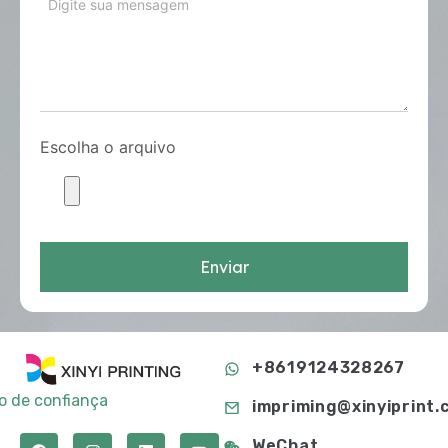
Escolha o arquivo
Enviar
+8619124328267
to de confiança
impriming@xinyiprint.
WeChat