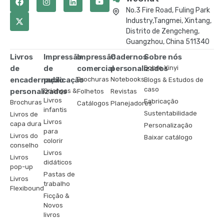
No.3 Fire Road, Fuling Park
Industry,Tangmei, Xintang,
Distrito de Zengcheng,
Guangzhou, China 511340
Livros
Impressão
Impressão
Cadernos
Sobre nós
de
de
comercial
personalizados
Sobre Xinyi
encadernação
publicação
Brochuras
Notebooks
Blogs & Estudos de
caso
personalizados
Crianças &
Folhetos
Revistas
Livros
Fabricação
Brochuras
Catálogos
Planejadores
infantis
Sustentabilidade
Livros de
Livros
capa dura
Personalização
para
Livros do
Baixar catálogo
colorir
conselho
Livros
Livros
didáticos
pop-up
Pastas de
Livros
trabalho
Flexibound
Ficção &
Novos
livros