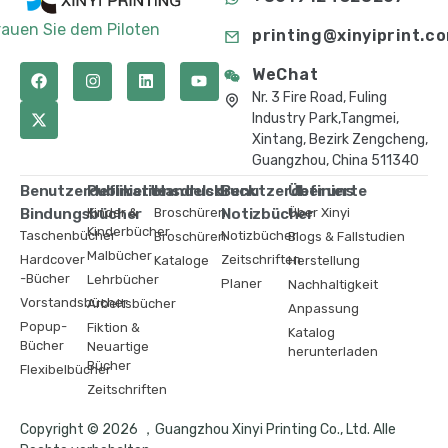
rauen Sie dem Piloten
printing@xinyiprint.c
WeChat
Nr. 3 Fire Road, Fuling
Industry Park,Tangmei,
Xintang, Bezirk Zengcheng,
Guangzhou, China 511340
Benutzerdefinierte
Publikationsdruck
Handelsdruck
Benutzerdefinierte
Über uns
Bindungsbücher
Kinder &
Broschüren
Notizbücher
Über Xinyi
Kinderbücher
Taschenbücher
Notizbücher
Broschüren
Blogs & Fallstudien
Malbücher
Hardcover
Zeitschriften
Kataloge
Herstellung
-Bücher
Lehrbücher
Planer
Nachhaltigkeit
Vorstandsbücher
Arbeitsbücher
Anpassung
Popup-
Fiktion &
Katalog
Bücher
Neuartige
herunterladen
Bücher
Flexibelbücher
Zeitschriften
Copyright © 2026 ，Guangzhou Xinyi Printing Co., Ltd. Alle