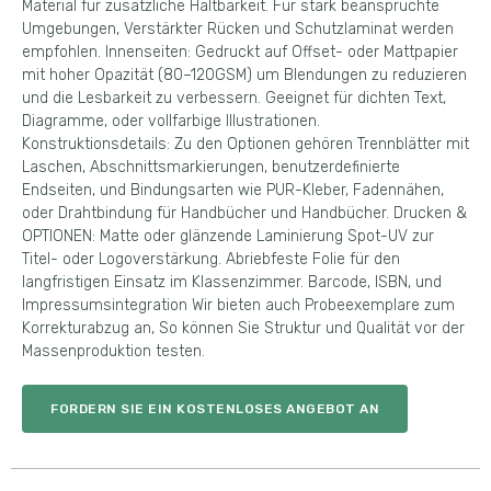
Material für zusätzliche Haltbarkeit. Für stark beanspruchte
Umgebungen, Verstärkter Rücken und Schutzlaminat werden
empfohlen. Innenseiten: Gedruckt auf Offset- oder Mattpapier
mit hoher Opazität (80–120GSM) um Blendungen zu reduzieren
und die Lesbarkeit zu verbessern. Geeignet für dichten Text,
Diagramme, oder vollfarbige Illustrationen.
Konstruktionsdetails: Zu den Optionen gehören Trennblätter mit
Laschen, Abschnittsmarkierungen, benutzerdefinierte
Endseiten, und Bindungsarten wie PUR-Kleber, Fadennähen,
oder Drahtbindung für Handbücher und Handbücher. Drucken &
OPTIONEN: Matte oder glänzende Laminierung Spot-UV zur
Titel- oder Logoverstärkung. Abriebfeste Folie für den
langfristigen Einsatz im Klassenzimmer. Barcode, ISBN, und
Impressumsintegration Wir bieten auch Probeexemplare zum
Korrekturabzug an, So können Sie Struktur und Qualität vor der
Massenproduktion testen.
FORDERN SIE EIN KOSTENLOSES ANGEBOT AN