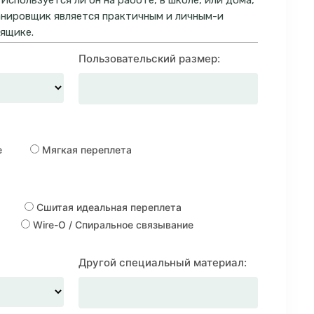
 Используется ли он на работе, в школе, или дома,
нировщик является практичным и личным-и
 ящике.
Пользовательский размер:
е
Мягкая переплета
Сшитая идеальная переплета
Wire-O / Спиральное связывание
Другой специальный материал: