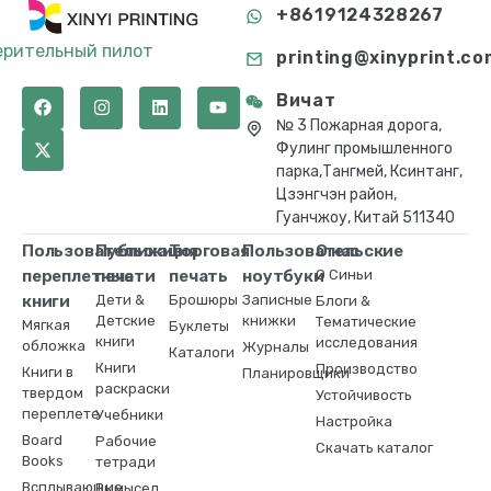
+8619124328267
ерительный пилот
printing@xinyprint.co
Вичат
№ 3 Пожарная дорога,
Фулинг промышленного
парка,Тангмей, Ксинтанг,
Цзэнгчэн район,
Гуанчжоу, Китай 511340
Пользовательские
Публикация
Торговая
Пользовательские
О нас
переплетные
печати
печать
ноутбуки
О Синьи
книги
Дети &
Брошюры
Записные
Блоги &
Детские
книжки
Тематические
Мягкая
Буклеты
книги
исследования
обложка
Журналы
Каталоги
Книги
Производство
Книги в
Планировщики
раскраски
твердом
Устойчивость
переплете
Учебники
Настройка
Board
Рабочие
Скачать каталог
Books
тетради
Всплывающие
Вымысел