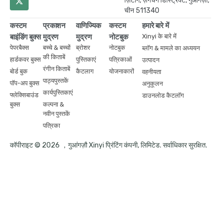
ज़िंटांग, ज़ेंगचेंग डिस्ट्रिक्ट, गुआंगज़ौ,
चीन 511340
कस्टम
प्रकाशन
वाणिज्यिक
कस्टम
हमारे बारे में
बाइंडिंग बुक्स
मुद्रण
मुद्रण
नोटबुक
Xinyi के बारे में
पेपरबैक्स
बच्चे & बच्चों
ब्रोशर
नोटबुक
ब्लॉग & मामले का अध्ययन
की किताबें
हार्डकवर बुक्स
पुस्तिकाएं
पत्रिकाओं
उत्पादन
रंगीन किताबें
बोर्ड बुक
कैटलाग
योजनाकारों
वहनीयता
पाठ्यपुस्तकें
पॉप-अप बुक्स
अनुकूलन
कार्यपुस्तिकाएं
फ्लेक्सिबाउंड
डाउनलोड कैटलॉग
बुक्स
कल्पना &
नवीन पुस्तकें
पत्रिका
कॉपीराइट © 2026 ，गुआंगज़ौ Xinyi प्रिंटिंग कंपनी, लिमिटेड. सर्वाधिकार सुरक्षित.