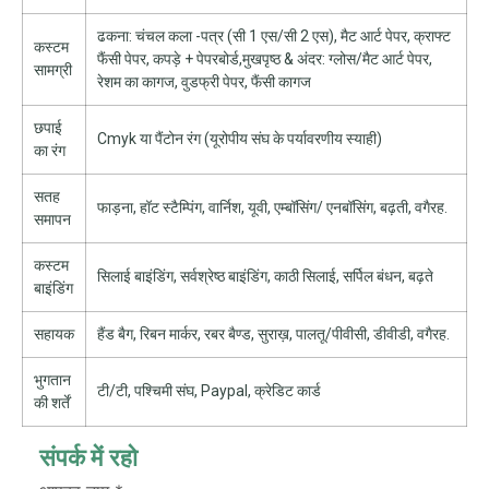
ढकना: चंचल कला -पत्र (सी 1 एस/सी 2 एस), मैट आर्ट पेपर, क्राफ्ट
कस्टम
फैंसी पेपर, कपड़े + पेपरबोर्ड,मुखपृष्ठ & अंदर: ग्लोस/मैट आर्ट पेपर,
सामग्री
रेशम का कागज, वुडफ्री पेपर, फैंसी कागज
छपाई
Cmyk या पैंटोन रंग (यूरोपीय संघ के पर्यावरणीय स्याही)
का रंग
सतह
फाड़ना, हॉट स्टैम्पिंग, वार्निश, यूवी, एम्बॉसिंग/ एनबॉसिंग, बढ़ती, वगैरह.
समापन
कस्टम
सिलाई बाइंडिंग, सर्वश्रेष्ठ बाइंडिंग, काठी सिलाई, सर्पिल बंधन, बढ़ते
बाइंडिंग
सहायक
हैंड बैग, रिबन मार्कर, रबर बैण्ड, सुराख़, पालतू/पीवीसी, डीवीडी, वगैरह.
भुगतान
टी/टी, पश्चिमी संघ, Paypal, क्रेडिट कार्ड
की शर्तें
संपर्क में रहो