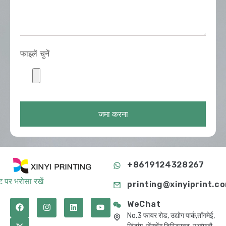
फाइलें चुनें
जमा करना
+8619124328267
 पर भरोसा रखें
printing@xinyiprint.c
WeChat
No.3 फायर रोड, उद्योग पार्क,ताँगमेई,