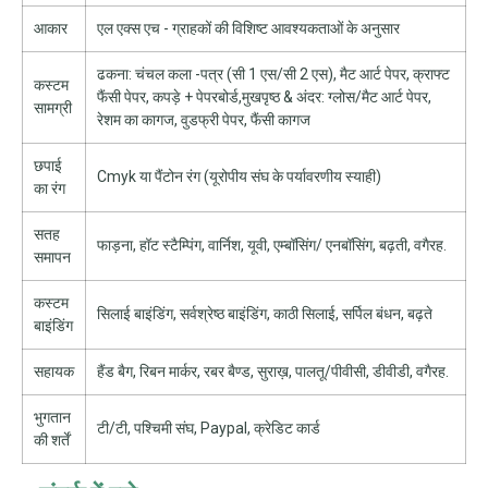
आकार
एल एक्स एच - ग्राहकों की विशिष्ट आवश्यकताओं के अनुसार
ढकना: चंचल कला -पत्र (सी 1 एस/सी 2 एस), मैट आर्ट पेपर, क्राफ्ट
कस्टम
फैंसी पेपर, कपड़े + पेपरबोर्ड,मुखपृष्ठ & अंदर: ग्लोस/मैट आर्ट पेपर,
सामग्री
रेशम का कागज, वुडफ्री पेपर, फैंसी कागज
छपाई
Cmyk या पैंटोन रंग (यूरोपीय संघ के पर्यावरणीय स्याही)
का रंग
सतह
फाड़ना, हॉट स्टैम्पिंग, वार्निश, यूवी, एम्बॉसिंग/ एनबॉसिंग, बढ़ती, वगैरह.
समापन
कस्टम
सिलाई बाइंडिंग, सर्वश्रेष्ठ बाइंडिंग, काठी सिलाई, सर्पिल बंधन, बढ़ते
बाइंडिंग
सहायक
हैंड बैग, रिबन मार्कर, रबर बैण्ड, सुराख़, पालतू/पीवीसी, डीवीडी, वगैरह.
भुगतान
टी/टी, पश्चिमी संघ, Paypal, क्रेडिट कार्ड
की शर्तें