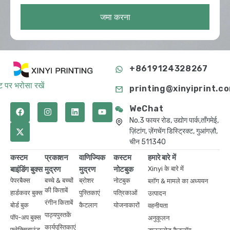
जमा करना
+8619124328267
 पर भरोसा रखें
printing@xinyiprint.c
WeChat
No.3 फायर रोड, उद्योग पार्क,ताँगमेई,
ज़िंटांग, ज़ेंगचेंग डिस्ट्रिक्ट, गुआंगज़ौ,
चीन 511340
कस्टम
प्रकाशन
वाणिज्यिक
कस्टम
हमारे बारे में
बाइंडिंग बुक्स
मुद्रण
मुद्रण
नोटबुक
Xinyi के बारे में
पेपरबैक्स
बच्चे & बच्चों
ब्रोशर
नोटबुक
ब्लॉग & मामले का अध्ययन
की किताबें
हार्डकवर बुक्स
पुस्तिकाएं
पत्रिकाओं
उत्पादन
रंगीन किताबें
बोर्ड बुक
कैटलाग
योजनाकारों
वहनीयता
पाठ्यपुस्तकें
पॉप-अप बुक्स
अनुकूलन
कार्यपुस्तिकाएं
फ्लेक्सिबाउंड