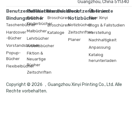
Guangzhou, China 511340
Benutzerdefinierte
Publikationsdruck
Handelsdruck
Benutzerdefinierte
Über uns
Bindungsbücher
Kinder &
Broschüren
Notizbücher
Über Xinyi
Kinderbücher
Taschenbücher
Notizbücher
Broschüren
Blogs & Fallstudien
Malbücher
Hardcover
Zeitschriften
Kataloge
Herstellung
-Bücher
Lehrbücher
Planer
Nachhaltigkeit
Vorstandsbücher
Arbeitsbücher
Anpassung
Popup-
Fiktion &
Katalog
Bücher
Neuartige
herunterladen
Bücher
Flexibelbücher
Zeitschriften
Copyright © 2026 ，Guangzhou Xinyi Printing Co., Ltd. Alle
Rechte vorbehalten.