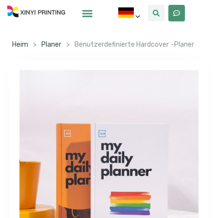
Warum Xinyi
Über Uns
Heim
>
Planer
>
Benutzerdefinierte Hardcover -Planer