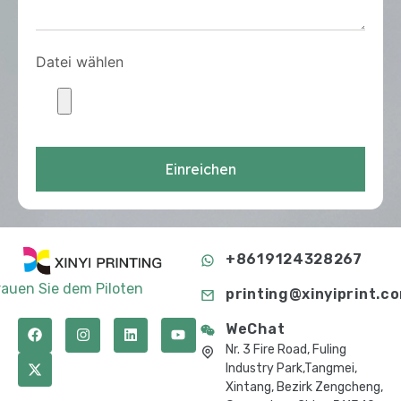
Datei wählen
Einreichen
+8619124328267
rauen Sie dem Piloten
printing@xinyiprint.c
WeChat
Nr. 3 Fire Road, Fuling
Industry Park,Tangmei,
Xintang, Bezirk Zengcheng,