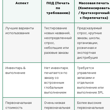
Аспект
ПОД (Печать
Массовая печать
по
(Компенсировать
требованию)
/ Краткосрочный
+ Перепечатка)
Лучшие варианты
Тестирование
Предсказуемый
использования
новых названий,
спрос, крупные
неопределенный
заказы, школы,
спрос,
организации,
небольшие или
розничная и
разовые заказы
экспортная
дистрибуция
Инвентарь &
Нет инвентаря;
Требуется
выполнение
печатается по
управление
заказу со
запасами и
встроенным
отдельное
глобальным
выполнение или
выполнением
выполнение 3PL.
Первоначальная
Очень низкая
Более высокие
стоимость
первоначальная
первоначальные