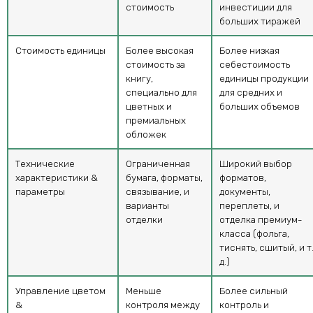
стоимость
инвестиции для
больших тиражей
Стоимость единицы
Более высокая
Более низкая
стоимость за
себестоимость
книгу,
единицы продукции
специально для
для средних и
цветных и
больших объемов
премиальных
обложек
Технические
Ограниченная
Широкий выбор
характеристики &
бумага, форматы,
форматов,
параметры
связывание, и
документы,
варианты
переплеты, и
отделки
отделка премиум-
класса (фольга,
тиснять, сшитый, и т
д.)
Управление цветом
Меньше
Более сильный
&
контроля между
контроль и