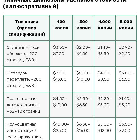
(иллюстративный)
Тип книги
100
500
1,000
5,000
(пример
копии
копии
копии
копии
спецификации)
Оплата в мягкой
$3.50–
$2.00–
$1.40–
$0.90–
обложке, ~200
$7,00
$4,50
$3,50
$2,20
страниц, Б&Вт
В твердом
$7.00–
$5.00–
$4.00–
$3.00–
переплете, ~200
$15,00
$10,00
$8,50
$6,50
страниц, Б&Вт
Полноцветная
$4.50–
$2.80–
$2.20–
$1.40–
детская книжка,
$10,00
$6,50
$5,00
$3,20
~32–48 страниц
Полноцветная
$10.00–
$6.50–
$5.00–
$3.50–
иллюстрация/
$25,00
$16,00
$12,00
$9,00
кулинарная книга,