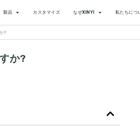
製品
カスタマイズ
なぜXINYI
私たちにつ
か?
すか?