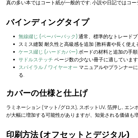
真の多い本ではコート紙が一般的です; 小説や日記ではコー
バインディングタイプ
無線綴じ (ペーパーバック)
通常、標準的なトレードブ
スミス縫製
耐久性と高級感を追加 (教科書や長く使える
ケース綴じ (ハードカバー)
ボードの材料と追加の手順
サドルステッチ
ページ数の少ない冊子に適しています
スパイラル / ワイヤーオー
マニュアルやプランナーに
る.
カバーの仕様と仕上げ
ラミネーション (マット/グロス), スポットUV, 箔押し, 
が大幅に増加する可能性がありますが、知覚される価値も増
印刷方法 (オフセットとデジタル)