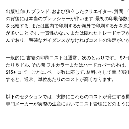
出版社向け, ブランド, および独立したクリエイター, 質問
「
の背後には本当のプレッシャーが伴います. 最初の印刷部数
を比較する, または国内で印刷するか海外で印刷するかを決
が多いことです, 一貫性のない, または隠れたトレードオフが満
んでおり、明確なガイダンスがなければコストの決定がいか
一般的に, 書籍の印刷コストは通常​​、次のとおりです。
$2
たり 5 ドル
, その間
フルカラーまたはハードカバーの本は、
$15+ コピーごとに
, ページ数に応じて, 材料, そして量
すると、通常、単位あたりのコストが高くなります。.
以下のセクションでは、実際にこれらのコストが発生する原
専門メーカーが実際の生産においてコスト管理にどのように