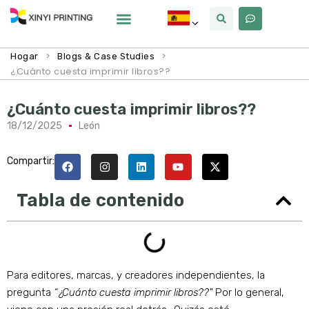
Por Qué Xinyi
Sobre Nosotros
>
>
Hogar
Blogs & Case Studies
¿Cuánto cuesta imprimir libros??
¿Cuánto cuesta imprimir libros??
18/12/2025
León
Compartir:
Tabla de contenido
Para editores, marcas, y creadores independientes, la
pregunta
“¿Cuánto cuesta imprimir libros??"
Por lo general,