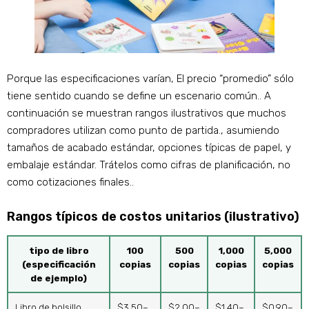
Porque las especificaciones varían, El precio “promedio” sólo
tiene sentido cuando se define un escenario común.. A
continuación se muestran rangos ilustrativos que muchos
compradores utilizan como punto de partida., asumiendo
tamaños de acabado estándar, opciones típicas de papel, y
embalaje estándar. Trátelos como cifras de planificación, no
como cotizaciones finales..
Rangos típicos de costos unitarios (ilustrativo)
tipo de libro
100
500
1,000
5,000
(especificación
copias
copias
copias
copias
de ejemplo)
Libro de bolsillo,
$3.50–
$2.00–
$1.40–
$0.90–