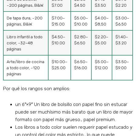
~200 páginas, B&W.
$7.00
$4.50
$3.50
$2.20
De tapa dura, ~200
$7.00–
$5.00–
$4.00–
$3.00–
páginas, B&W.
$15.00
$10.00
$8,50
$6.50
Libro infantil a todo
$4.50–
$2.80–
$2.20–
$1.40–
color, ~32–48
$10.00
$6.50
$5.00
$3.20
páginas
Arte/libro de cocina
$10.00–
$6.50–
$5.00–
$3.50–
a todo color, ~120
$25.00
$16.00
$12.00
$9.00
páginas
Por qué los rangos son amplios:
un 6″×9″ Un libro de bolsillo con papel fino sin estucar
puede ser muchísimo más barato que un libro de mayor
formato con papel más grueso., papel premium.
Los libros a todo color suelen requerir papel estucado y
un control del color más estricto., lo que puede