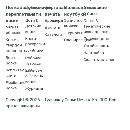
Пользовательские
Публикация
Торговая
Пользовательские
О нас
переплетные
печати
печать
ноутбуки
О Синьи
книги
Дети &
Брошюры
Записные
Блоги &
Детские
книжки
Тематические
Мягкая
Буклеты
книги
исследования
обложка
Журналы
Каталоги
Книги
Производство
Книги в
Планировщики
раскраски
твердом
Устойчивость
переплете
Учебники
Настройка
Board
Рабочие
Скачать каталог
Books
тетради
Всплывающие
Вымысел
книги
& Романы
книги
Flexibound
Books
Журналы
Copyright © 2026 ，Гуанчжоу Синьи Печана Ко., ООО. Все
права защищены.