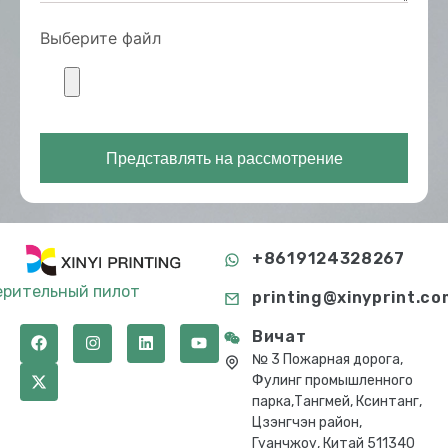
Выберите файл
Представлять на рассмотрение
+8619124328267
ерительный пилот
printing@xinyprint.co
Вичат
№ 3 Пожарная дорога,
Фулинг промышленного
парка,Тангмей, Ксинтанг,
Цзэнгчэн район,
Гуанчжоу, Китай 511340