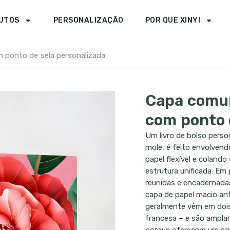
UTOS
PERSONALIZAÇÃO
POR QUE XINYI
ponto de sela personalizada
Capa comu
com ponto 
Um livro de bolso pers
mole, é feito envolvend
papel flexível e coland
estrutura unificada. Em
reunidas e encadernada
capa de papel macio ant
geralmente vêm em dois
francesa – e são amplame