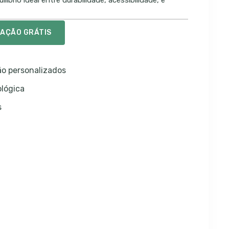
íbrio ideal entre durabilidade, acessibilidade, e
TAÇÃO GRÁTIS
o personalizados
ológica
s