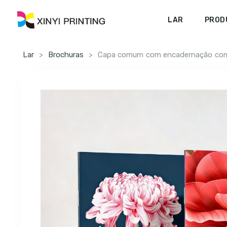
LAR
PROD
Lar
>
Brochuras
>
Capa comum com encadernação com 