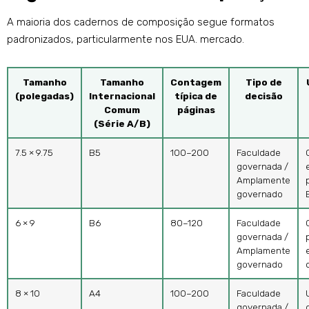
A maioria dos cadernos de composição segue formatos
padronizados, particularmente nos EUA. mercado.
Tamanho
Tamanho
Contagem
Tipo de
(polegadas)
Internacional
típica de
decisão
Comum
páginas
(Série A/B)
7.5 × 9.75
B5
100–200
Faculdade
governada /
Amplamente
governado
6 × 9
B6
80–120
Faculdade
governada /
Amplamente
governado
8 × 10
A4
100–200
Faculdade
governada /