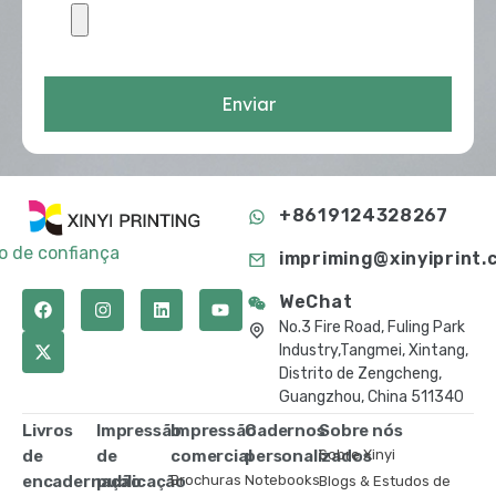
Enviar
+8619124328267
to de confiança
impriming@xinyiprint.
WeChat
No.3 Fire Road, Fuling Park
Industry,Tangmei, Xintang,
Distrito de Zengcheng,
Guangzhou, China 511340
Livros
Impressão
Impressão
Cadernos
Sobre nós
de
de
comercial
personalizados
Sobre Xinyi
encadernação
publicação
Brochuras
Notebooks
Blogs & Estudos de