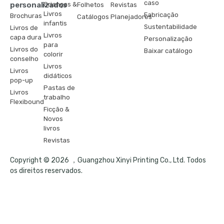
caso
personalizados
Crianças &
Folhetos
Revistas
Livros
Fabricação
Brochuras
Catálogos
Planejadores
infantis
Sustentabilidade
Livros de
Livros
capa dura
Personalização
para
Livros do
Baixar catálogo
colorir
conselho
Livros
Livros
didáticos
pop-up
Pastas de
Livros
trabalho
Flexibound
Ficção &
Novos
livros
Revistas
Copyright © 2026 ，Guangzhou Xinyi Printing Co., Ltd. Todos
os direitos reservados.