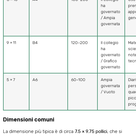
ha
pre
governato
app
/ Ampia
gene
governata
9 × 11
B4
120–200
Il collegio
Mat
ha
scie
governato
not
/ Grafico
tec
governato
5 × 7
A6
60–100
Ampia
Diar
governata
per
/ Vuoto
qua
picc
prog
Dimensioni comuni
La dimensione più tipica è di circa
7.5 × 9.75 pollici
, che si