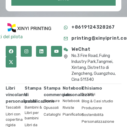
+8619124328267
i del pilota
printing@xinyiprint.c
WeChat
No.3 Fire Road, Fuling
Industry Park,Tangmei,
Xintang, Distretto di
Zengcheng, Guangzhou,
Cina 511340
Libri
Stampa
Stampa
Notebook
Chi siamo
vincolanti
di
commerciale
personalizzati
Su Xinyi
personalizzati
pubblicazione
Brochure
Notebook
Blog & Casi studio
Tascabili
Bambini &
Opuscoli
Riviste
Produzione
Libri per
Libri con
Cataloghi
Pianificatori
Sostenibilità
bambini
copertina
Personalizzazione
rigida
Libri da