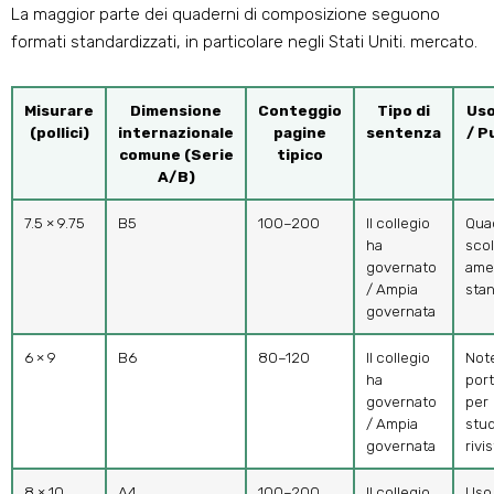
La maggior parte dei quaderni di composizione seguono
formati standardizzati, in particolare negli Stati Uniti. mercato.
Misurare
Dimensione
Conteggio
Tipo di
Uso
(pollici)
internazionale
pagine
sentenza
/ P
comune (Serie
tipico
A/B)
7.5 × 9.75
B5
100–200
Il collegio
Qua
ha
scol
governato
ame
/ Ampia
sta
governata
6 × 9
B6
80–120
Il collegio
Not
ha
port
governato
per
/ Ampia
stud
governata
rivi
8 × 10
A4
100–200
Il collegio
Uso 