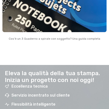
Cos'è un 3 Quaderno a spirale con soggetto? Una guida completa
Eleva la qualità della tua stampa.
Inizia un progetto con noi oggi!
Eccellenza tecnica
Servizio incentrato sul cliente
Flessibilità intelligente