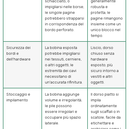
schiacciato, o
generalmente
impigliarsi nelle borse;
robusta e
le singole pagine
protetta; le
potrebbero strapparsi
pagine rimangono
in corrispondenza del
insieme come un
bordo perforato.
unico blocco nel
tempo.
Sicurezza dei
La bobina esposta
Liscio, dorso
bordi e
potrebbe impigliarsi
chiuso senza
dell'hardware
nei tessuti, cerniere,
hardware
o altri oggetti; le
esposto; più
estremità dei cavi
sicuro intorno a
necessitano di
vestiti e altri
un'accurata rifinitura.
oggetti.
Stoccaggio e
La bobina aggiunge
Il dorso piatto si
impilamento
volume e irregolarità;
impila
le pile possono
ordinatamente
essere irregolari e
sugli scaffali o in
occupare più spazio
scatole; facile da
laterale.
etichettare e
archiviare come i