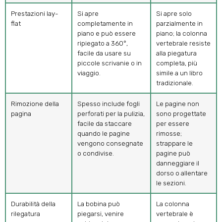
Prestazioni lay-
Si apre
Si apre solo
flat
completamente in
parzialmente in
piano e può essere
piano; la colonna
ripiegato a 360°,
vertebrale resiste
facile da usare su
alla piegatura
piccole scrivanie o in
completa, più
viaggio.
simile a un libro
tradizionale.
Rimozione della
Spesso include fogli
Le pagine non
pagina
perforati per la pulizia,
sono progettate
facile da staccare
per essere
quando le pagine
rimosse;
vengono consegnate
strappare le
o condivise.
pagine può
danneggiare il
dorso o allentare
le sezioni.
Durabilità della
La bobina può
La colonna
rilegatura
piegarsi, venire
vertebrale è