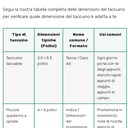
Segui la nostra tabella completa delle dimensioni del taccuino
per verificare quale dimensione del taccuino è adatta a te:
Tipo di
Dimensioni
Nome
Usi comuni
taccuino
tipiche
comune /
(Pollici)
Formato
Taccuino
3.5 × 5.5
Tasca / Caso
Ogni giorno
tascabile
pollici
A6
porta con te
degli appunti,
elenchi rapidi,
appunti di
viaggio,
appunti di
campo.
Piccolo
4 × 6 pollici
Indice /
Promemoria in
quaderno a
Dimensioni
movimento,
spirale
del
note di ricetta,
promemoria
elenchi di