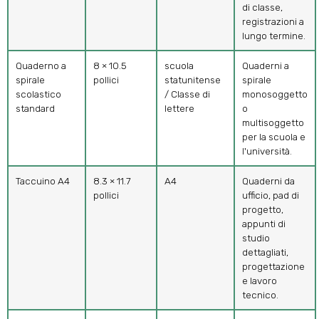
di classe,
registrazioni a
lungo termine.
Quaderno a
8 × 10.5
scuola
Quaderni a
spirale
pollici
statunitense
spirale
scolastico
/ Classe di
monosoggetto
standard
lettere
o
multisoggetto
per la scuola e
l'università.
Taccuino A4
8.3 × 11.7
A4
Quaderni da
pollici
ufficio, pad di
progetto,
appunti di
studio
dettagliati,
progettazione
e lavoro
tecnico.