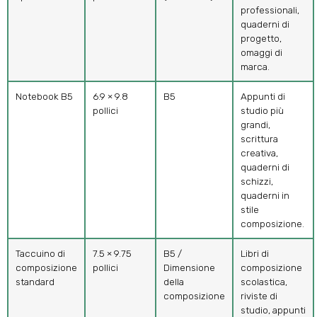
professionali,
quaderni di
progetto,
omaggi di
marca.
Notebook B5
6.9 × 9.8
B5
Appunti di
pollici
studio più
grandi,
scrittura
creativa,
quaderni di
schizzi,
quaderni in
stile
composizione.
Taccuino di
7.5 × 9.75
B5 /
Libri di
composizione
pollici
Dimensione
composizione
standard
della
scolastica,
composizione
riviste di
studio, appunti