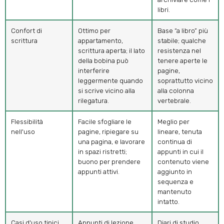
libri.
Confort di
Ottimo per
Base “a libro” più
scrittura
appartamento,
stabile; qualche
scrittura aperta; il lato
resistenza nel
della bobina può
tenere aperte le
interferire
pagine,
leggermente quando
soprattutto vicino
si scrive vicino alla
alla colonna
rilegatura.
vertebrale.
Flessibilità
Facile sfogliare le
Meglio per
nell'uso
pagine, ripiegare su
lineare, tenuta
una pagina, e lavorare
continua di
in spazi ristretti;
appunti in cui il
buono per prendere
contenuto viene
appunti attivi.
aggiunto in
sequenza e
mantenuto
intatto.
Casi d'uso tipici
Appunti di lezione,
Diari di studio,