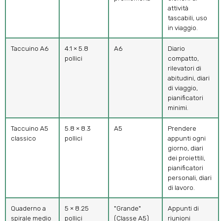
attività
tascabili, uso
in viaggio.
Taccuino A6
4.1 × 5.8
A6
Diario
pollici
compatto,
rilevatori di
abitudini, diari
di viaggio,
pianificatori
minimi.
Taccuino A5
5.8 × 8.3
A5
Prendere
classico
pollici
appunti ogni
giorno, diari
dei proiettili,
pianificatori
personali, diari
di lavoro.
Quaderno a
5 × 8.25
"Grande"
Appunti di
spirale medio
pollici
(Classe A5)
riunioni