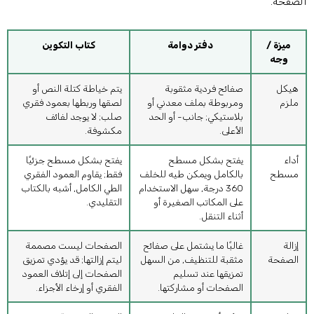
لصفحة.
ميزة /
دفتر دوامة
كتاب التكوين
وجه
هيكل
صفائح فردية مثقوبة
يتم خياطة كتلة النص أو
ملزم
ومربوطة بملف معدني أو
لصقها وربطها بعمود فقري
بلاستيكي; جانب- أو الحد
صلب; لا يوجد لفائف
الأعلى.
مكشوفة.
أداء
يفتح بشكل مسطح
يفتح بشكل مسطح جزئيًا
مسطح
بالكامل ويمكن طيه للخلف
فقط; يقاوم العمود الفقري
360 درجة, سهل الاستخدام
الطي الكامل, أشبه بالكتاب
على المكاتب الصغيرة أو
التقليدي.
أثناء التنقل.
إزالة
غالبًا ما يشتمل على صفائح
الصفحات ليست مصممة
الصفحة
مثقبة للتنظيف, من السهل
ليتم إزالتها; قد يؤدي تمزيق
تمزيقها عند تسليم
الصفحات إلى إتلاف العمود
الصفحات أو مشاركتها.
الفقري أو إرخاء الأجزاء.