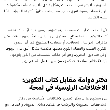
لحلزونية, لا يتم ثقب الصفحات بشكل فردي ولا يوجد ملف مكشوف;
لرابط محاط بعمود فقري صلب, مما يمنحه مظهرًا أكثر نظافة وإحساسًا
شبه الكتاب.
أن الصفحات ليست مصممة ليتم تمزيقها بسهولة, غالبًا ما تُستخدم
تب التركيب عندما يحتاج المحتوى إلى البقاء سليمًا بمرور الوقت, مثل
ذكرات الدراسة, المجلات, أو سجلات المشروع. كما أن العمود
لفقري الصلب والغطاء القوي يجعلها مكدسة بشكل أنيق على الرفوف
و في صناديق التخزين, وهو أمر جذاب للمستخدمين الذين يقومون
أرشفة دفاتر الملاحظات كجزء من سير العمل الخاص بهم.
فتر دوامة مقابل كتاب التكوين:
لاختلافات الرئيسية في لمحة
لى مستوى عال, يمكن تجميع الاختلافات الأساسية بين دفاتر
لملاحظات الحلزونية والتركيبية في غلاف, متانة, المرونة, والتعامل مع