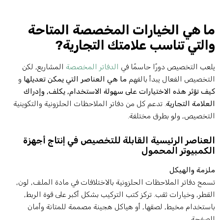
ا هي الخيارات المخصصة المتاحة
التي تناسب علامتك التجارية?
لعب التخصيص دورًا حاسمًا في
الدفاتر المخصصة
المشاريع, لكن
لتخصيص الفعال يبدأ بالفهم
ما هي العناصر التي يمكن تعديلها
و
يف تؤثر هذه الاختيارات على سهولة الاستخدام, يكلف, وإدراك
لعلامة التجارية
. تدعم كل من دفاتر الملاحظات الحلزونية والتكوينية
لتخصيص, ولو بطرق مختلفة.
لعناصر الرئيسية القابلة للتخصيص في إنتاج أجهزة
لكمبيوتر المحمول
لزمة والهيكل
سمح دفاتر الملاحظات الحلزونية بالاختلافات في مادة الملف, لون,
لقطر, وخيارات ثقب. تركز كتب التركيب بشكل أكبر على قوة الربط,
استخدام مخيط, لصقها, أو هياكل هجينة مصممة للمتانة وأمان
لصفحة.