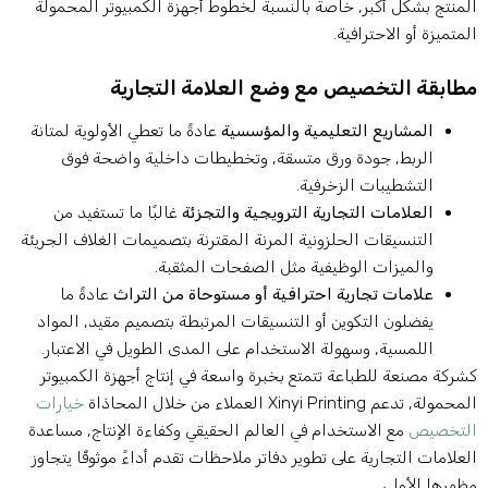
لمنتج بشكل أكبر, خاصة بالنسبة لخطوط أجهزة الكمبيوتر المحمولة
لمتميزة أو الاحترافية.
طابقة التخصيص مع وضع العلامة التجارية
المشاريع التعليمية والمؤسسية
عادةً ما تعطي الأولوية لمتانة
الربط, جودة ورق متسقة, وتخطيطات داخلية واضحة فوق
التشطيبات الزخرفية.
العلامات التجارية الترويجية والتجزئة
غالبًا ما تستفيد من
التنسيقات الحلزونية المرنة المقترنة بتصميمات الغلاف الجريئة
والميزات الوظيفية مثل الصفحات المثقبة.
علامات تجارية احترافية أو مستوحاة من التراث
عادةً ما
يفضلون التكوين أو التنسيقات المرتبطة بتصميم مقيد, المواد
اللمسية, وسهولة الاستخدام على المدى الطويل في الاعتبار.
شركة مصنعة للطباعة تتمتع بخبرة واسعة في إنتاج أجهزة الكمبيوتر
حمولة, تدعم Xinyi Printing العملاء من خلال المحاذاة
خيارات
لتخصيص
مع الاستخدام في العالم الحقيقي وكفاءة الإنتاج, مساعدة
لعلامات التجارية على تطوير دفاتر ملاحظات تقدم أداءً موثوقًا يتجاوز
ظهرها الأولي.