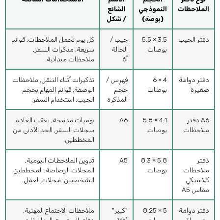
الملاحظات
النموذجي
الشائع
(بوصة)
/ شكل
دفتر الجيب
3.5 × 5.5
جيب /
كل يوم تحمل الملاحظات, قوائم
بوصات
الحالة
سريعة, مذكرات السفر,
أ6
ملاحظات ميدانية.
دفتر دوامة
4 × 6
فِهرِس /
تذكيرات أثناء التنقل, ملاحظات
صغيرة
بوصات
حجم
الوصفة, قوائم المهام بحجم
المذكرة
الجيب, استخدام السفر.
A6 دفتر
4.1 × 5.8
A6
يوميات مدمجة, تعقب العادة,
ملاحظات
بوصات
سجلات السفر, الحد الأدنى من
المخططين.
دفتر
5.8 × 8.3
A5
تدوين الملاحظات اليومية,
ملاحظات
بوصات
المجلات الرصاصة, المخططين
كلاسيكي
الشخصيين, مجلات العمل.
مقاس A5
دفتر دوامة
5 × 8.25
"كبير"
ملاحظات الاجتماع المهنية,