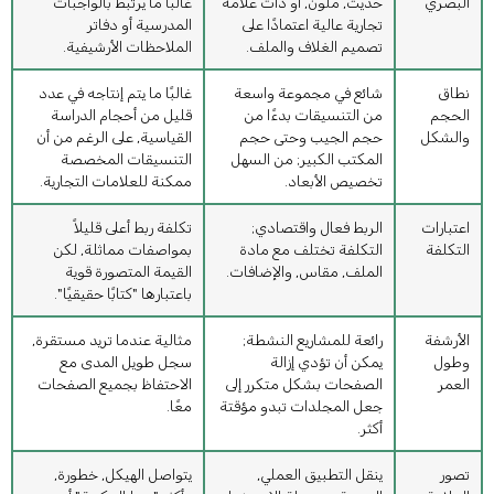
البصري
حديث, ملون, أو ذات علامة
غالبًا ما يرتبط بالواجبات
تجارية عالية اعتمادًا على
المدرسية أو دفاتر
تصميم الغلاف والملف.
الملاحظات الأرشيفية.
نطاق
شائع في مجموعة واسعة
غالبًا ما يتم إنتاجه في عدد
الحجم
من التنسيقات بدءًا من
قليل من أحجام الدراسة
والشكل
حجم الجيب وحتى حجم
القياسية, على الرغم من أن
المكتب الكبير; من السهل
التنسيقات المخصصة
تخصيص الأبعاد.
ممكنة للعلامات التجارية.
اعتبارات
الربط فعال واقتصادي;
تكلفة ربط أعلى قليلاً
التكلفة
التكلفة تختلف مع مادة
بمواصفات مماثلة, لكن
الملف, مقاس, والإضافات.
القيمة المتصورة قوية
باعتبارها "كتابًا حقيقيًا".
الأرشفة
رائعة للمشاريع النشطة;
مثالية عندما تريد مستقرة,
وطول
يمكن أن تؤدي إزالة
سجل طويل المدى مع
العمر
الصفحات بشكل متكرر إلى
الاحتفاظ بجميع الصفحات
جعل المجلدات تبدو مؤقتة
معًا.
أكثر.
تصور
ينقل التطبيق العملي,
يتواصل الهيكل, خطورة,