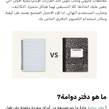
لاحظات حلزوني وكتاب تكوين أحد القرارات الإستراتيجية الأولى التي
تعين عليك اتخاذها. كلا التنسيقين لهما هياكل متميزة, التكاليف,
تجارب المستخدم النهائي, لذا فإن الاختيار الصحيح يعتمد على كيفية
مكان استخدام الكمبيوتر الدفتري الخاص بك.
ا هو دفتر دوامة?
دفتر دوامة
عادةً ما يتم تصنيعه من أوراق مفردة مثقوبة على طول