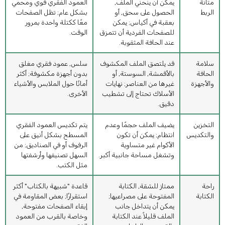
متانة
يمكن أن ينحني الملف,
العمود الفقري قوي ومحمي
الربط
الحصول على سحق, أو
بشكل عام; تظل الصفحات
بعقبة في أكياس; يمكن
معًا ككتلة واحدة بمرور
للصفحات الفردية أن تتمزق
الوقت.
عند الحافة المثقوبة.
سلامة
قد يلتصق الملف المكشوف
سلس, عمود فقري مغلق
الحافة
بالأقمشة, السوستة, أو
بدون أجهزة مكشوفة; أكثر
والأجهزة
غيرها من العناصر; نهايات
أمانًا حول الملابس والأشياء
الأسلاك تحتاج إلى تشطيب
الأخرى.
دقيق.
التخزين
يضيف الملف حجمًا وعدم
يتم تكديس العمود الفقري
والتكديس
انتظام; يمكن أن تكون
المسطح بشكل أنيق على
الأكوام غير متساوية
الرفوف أو في الصناديق; من
وتشغل مساحة جانبية أكبر.
السهل تصنيفها وأرشفتها
مثل الكتب.
راحة
ممتاز للشقة, الكتابة
قاعدة "شبيهة بالكتاب" أكثر
الكتابة
المفتوحة على مصراعيها;
استقرارًا; بعض المقاومة في
يمكن أن يتداخل جانب
إبقاء الصفحات مفتوحة,
الملف قليلاً عند الكتابة
وخاصة بالقرب من العمود