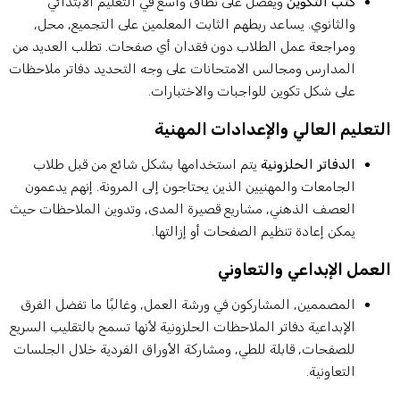
كتب التكوين
ويفضل على نطاق واسع في التعليم الابتدائي
والثانوي. يساعد ربطهم الثابت المعلمين على التجميع, محل,
ومراجعة عمل الطلاب دون فقدان أي صفحات. تطلب العديد من
المدارس ومجالس الامتحانات على وجه التحديد دفاتر ملاحظات
على شكل تكوين للواجبات والاختبارات.
لتعليم العالي والإعدادات المهنية
الدفاتر الحلزونية
يتم استخدامها بشكل شائع من قبل طلاب
الجامعات والمهنيين الذين يحتاجون إلى المرونة. إنهم يدعمون
العصف الذهني, مشاريع قصيرة المدى, وتدوين الملاحظات حيث
يمكن إعادة تنظيم الصفحات أو إزالتها.
لعمل الإبداعي والتعاوني
المصممين, المشاركون في ورشة العمل, وغالبًا ما تفضل الفرق
الإبداعية دفاتر الملاحظات الحلزونية لأنها تسمح بالتقليب السريع
للصفحات, قابلة للطي, ومشاركة الأوراق الفردية خلال الجلسات
التعاونية.