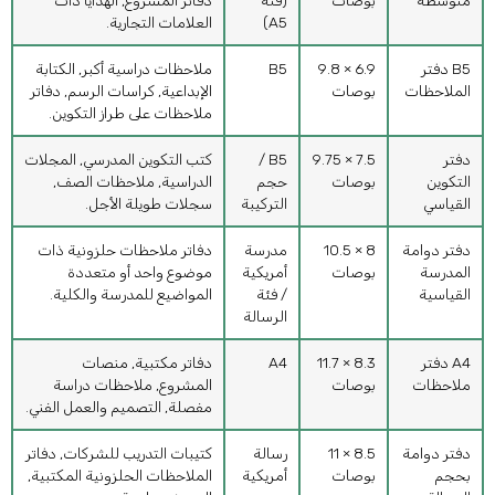
متوسطة
بوصات
(فئة
دفاتر المشروع, الهدايا ذات
A5)
العلامات التجارية.
B5 دفتر
6.9 × 9.8
B5
ملاحظات دراسية أكبر, الكتابة
الملاحظات
بوصات
الإبداعية, كراسات الرسم, دفاتر
ملاحظات على طراز التكوين.
دفتر
7.5 × 9.75
B5 /
كتب التكوين المدرسي, المجلات
التكوين
بوصات
حجم
الدراسية, ملاحظات الصف,
القياسي
التركيبة
سجلات طويلة الأجل.
دفتر دوامة
8 × 10.5
مدرسة
دفاتر ملاحظات حلزونية ذات
المدرسة
بوصات
أمريكية
موضوع واحد أو متعددة
القياسية
/ فئة
المواضيع للمدرسة والكلية.
الرسالة
A4 دفتر
8.3 × 11.7
A4
دفاتر مكتبية, منصات
ملاحظات
بوصات
المشروع, ملاحظات دراسة
مفصلة, التصميم والعمل الفني.
دفتر دوامة
8.5 × 11
رسالة
كتيبات التدريب للشركات, دفاتر
بحجم
بوصات
أمريكية
الملاحظات الحلزونية المكتبية,