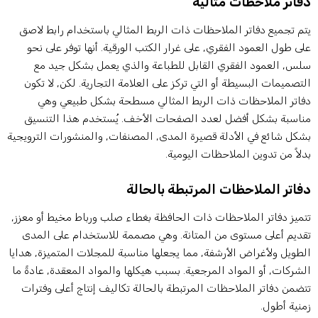
فاتر ملاحظات مثالية
تم تجميع دفاتر الملاحظات ذات الربط المثالي باستخدام رابط لاصق
لى طول العمود الفقري, على غرار الكتب الورقية. أنها توفر على نحو
لس, العمود الفقري القابل للطباعة والذي يعمل بشكل جيد مع
لتصميمات البسيطة أو التي تركز على العلامة التجارية. لكن, لا تكون
فاتر الملاحظات ذات الربط المثالي مسطحة بشكل طبيعي وهي
ناسبة بشكل أفضل لعدد الصفحات الأخف. يُستخدم هذا التنسيق
شكل شائع في الأدلة قصيرة المدى, المصنفات, والمنشورات الترويجية
دلاً من تدوين الملاحظات اليومية.
فاتر الملاحظات المرتبطة بالحالة
تميز دفاتر الملاحظات ذات الحافظة بغطاء صلب ورباط مخيط أو معزز,
قديم أعلى مستوى من المتانة. وهي مصممة للاستخدام على المدى
لطويل ولأغراض الأرشفة, مما يجعلها مناسبة للمجلات المتميزة, هدايا
لشركات, أو المواد المرجعية. بسبب هيكلها والمواد المعقدة, عادةً ما
تضمن دفاتر الملاحظات المرتبطة بالحالة تكاليف إنتاج أعلى وفترات
منية أطول.