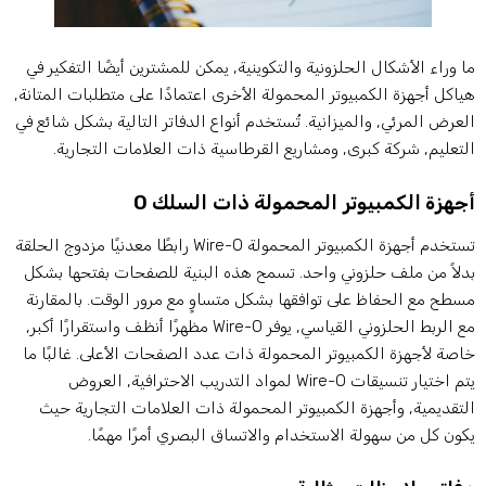
ا وراء الأشكال الحلزونية والتكوينية, يمكن للمشترين أيضًا التفكير في
ياكل أجهزة الكمبيوتر المحمولة الأخرى اعتمادًا على متطلبات المتانة,
لعرض المرئي, والميزانية. تُستخدم أنواع الدفاتر التالية بشكل شائع في
لتعليم, شركة كبرى, ومشاريع القرطاسية ذات العلامات التجارية.
جهزة الكمبيوتر المحمولة ذات السلك O
تستخدم أجهزة الكمبيوتر المحمولة Wire-O رابطًا معدنيًا مزدوج الحلقة
دلاً من ملف حلزوني واحد. تسمح هذه البنية للصفحات بفتحها بشكل
سطح مع الحفاظ على توافقها بشكل متساوٍ مع مرور الوقت. بالمقارنة
مع الربط الحلزوني القياسي, يوفر Wire-O مظهرًا أنظف واستقرارًا أكبر,
اصة لأجهزة الكمبيوتر المحمولة ذات عدد الصفحات الأعلى. غالبًا ما
يتم اختيار تنسيقات Wire-O لمواد التدريب الاحترافية, العروض
لتقديمية, وأجهزة الكمبيوتر المحمولة ذات العلامات التجارية حيث
كون كل من سهولة الاستخدام والاتساق البصري أمرًا مهمًا.