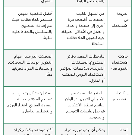
بالقرب من الرابط.
الفقري.
المرونة
من السهل تقليب
أفضل للخطية, تدوين
في
الصفحات, أضعاف مرة
مستمر للملاحظات حيث
الاستخدام
أخرى إلى صفحة واحدة,
تتم إضافة المحتوى
والعمل في الأماكن الضيقة;
بالتسلسل والحفاظ عليه
جيد لتدوين الملاحظات
سليمًا.
النشطة.
حالات
ملاحظات الصف, دفاتر
المجلات الدراسية, مهام
الاستخدام
المشروع, المصنفات
التكوين, يوميات, السجلات,
النموذجية
التدريبية, ملاحظات المؤتمر,
والسجلات المراد تخزينها
الاستخدام اليومي للمكتب
معًا.
أو المنزل.
إمكانية
عالية جدا: العديد من
معتدل: بشكل رئيسي عبر
التخصيص
الأحجام, التوجهات, ألوان
تصميم الغلاف, طباعة
لفائف, تغطية الأشكال,
العمود الفقري, اختيار الورق,
فواصل علامات التبويب,
والتخطيط الداخلي.
والجيوب.
النمط
يمكن أن تبدو غير رسمية,
أكثر موحدة وكلاسيكية;