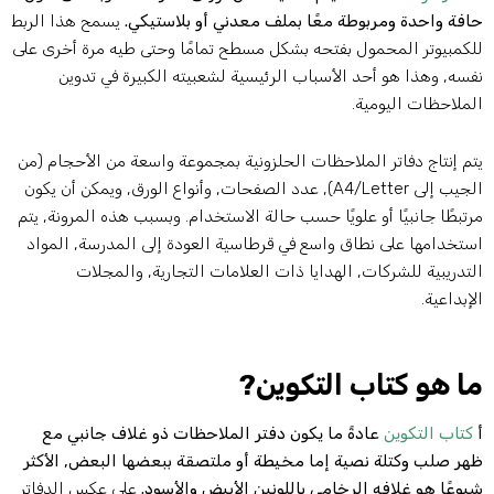
افة واحدة ومربوطة معًا بملف معدني أو بلاستيكي.
يسمح هذا الربط
لكمبيوتر المحمول بفتحه بشكل مسطح تمامًا وحتى طيه مرة أخرى على
فسه, وهذا هو أحد الأسباب الرئيسية لشعبيته الكبيرة في تدوين
لملاحظات اليومية.
تم إنتاج دفاتر الملاحظات الحلزونية بمجموعة واسعة من الأحجام (من
الجيب إلى A4/Letter), عدد الصفحات, وأنواع الورق, ويمكن أن يكون
رتبطًا جانبيًا أو علويًا حسب حالة الاستخدام. وبسبب هذه المرونة, يتم
ستخدامها على نطاق واسع في قرطاسية العودة إلى المدرسة, المواد
لتدريبية للشركات, الهدايا ذات العلامات التجارية, والمجلات
لإبداعية.
ا هو كتاب التكوين?
كتاب التكوين
عادةً ما يكون دفتر الملاحظات ذو غلاف جانبي مع
هر صلب وكتلة نصية إما مخيطة أو ملتصقة ببعضها البعض, الأكثر
يوعًا هو غلافه الرخامي باللونين الأبيض والأسود.
على عكس الدفاتر