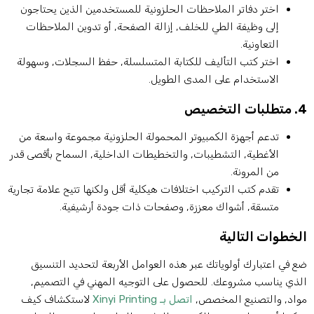
اختر دفاتر الملاحظات الحلزونية للمستخدمين الذين يحتاجون
إلى وظيفة الطي للخلف, إزالة الصفحة, أو تدوين الملاحظات
التعاونية.
اختر كتب التأليف للكتابة المتسلسلة, حفظ السجلات, وسهولة
الاستخدام على المدى الطويل.
بات التخصيص
تدعم أجهزة الكمبيوتر المحمولة الحلزونية مجموعة واسعة من
الأغطية, التشطيبات, والتخطيطات الداخلية, السماح بأقصى قدر
من المرونة.
تقدم كتب التركيب اختلافات هيكلية أقل ولكنها تتيح علامة تجارية
متسقة, أشواك معززة, وصفحات ذات جودة أرشيفية.
لخطوات التالية
ع في اعتبارك أولوياتك عبر هذه العوامل الأربعة لتحديد التنسيق
لذي يناسب مشروعك. للحصول على التوجيه المهني في التصميم,
واد, والتصنيع المخصص,
اتصل بـ Xinyi Printing
لاستكشاف كيف