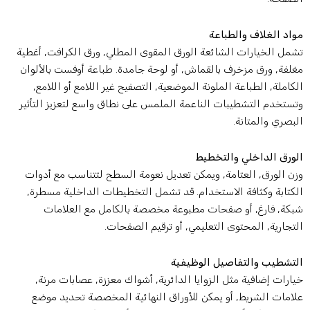
واد الغلاف والطباعة
شمل الخيارات الشائعة الورق المقوى المطلي, ورق الكرافت, أغطية
غلفة, ورق مزخرف بالقماش, أو لوحة جامدة. طباعة أوفست بالألوان
لكاملة, الطباعة الملونة الموضعية, التصفيح غير اللامع أو اللامع,
تستخدم التشطيبات الناعمة الملمس على نطاق واسع لتعزيز التأثير
لبصري والمتانة.
لورق الداخلي والتخطيط
زن الورق, العتامة, ويمكن تعديل نعومة السطح لتتناسب مع أدوات
لكتابة وكثافة الاستخدام. قد تشمل التخطيطات الداخلية مسطرة,
بكة, فارغ, أو صفحات مطبوعة مخصصة بالكامل مع العلامات
لتجارية, المحتوى التعليمي, أو ترقيم الصفحات.
لتشطيب والتفاصيل الوظيفية
يارات إضافية مثل الزوايا الدائرية, أشواك معززة, عصابات مرنة,
لامات الشريط, أو يمكن للأوراق النهائية المخصصة تحديد موضع